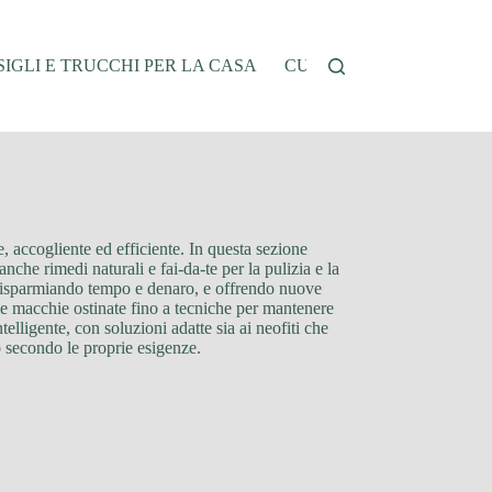
IGLI E TRUCCHI PER LA CASA
CUCINA E RICETTE
G
e, accogliente ed efficiente. In questa sezione
nche rimedi naturali e fai-da-te per la pulizia e la
, risparmiando tempo e denaro, e offrendo nuove
le macchie ostinate fino a tecniche per mantenere
lligente, con soluzioni adatte sia ai neofiti che
o secondo le proprie esigenze.