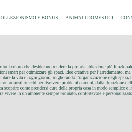
COLLEZIONISMO E BONUS
ANIMALI DOMESTICI
CONS
er tutti coloro che desiderano rendere la propria abitazione più funzional
ioni smart per ottimizzare gli spazi, idee creative per l’arredamento, ma a
ilitare la vita di ogni giorno, migliorando l’organizzazione degli spazi
gono proposti trucchi per risolvere problemi comuni, dalla rimozione del
a scoprire come prendersi cura della propria casa in modo semplice e inte
idera vivere in un ambiente sempre ordinato, confortevole e personalizzat