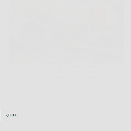
C’è una pianta che torna sempre quando qualcuno
mi dice, “Mi sento appesantito, come se il fegato
fosse in sciopero”. E no, non è una moda da social, il
cardo mariano ha una storia lunga e una reputazione
costruita su…
Redazione Psicologia News
29 Gennaio 2026
PREC