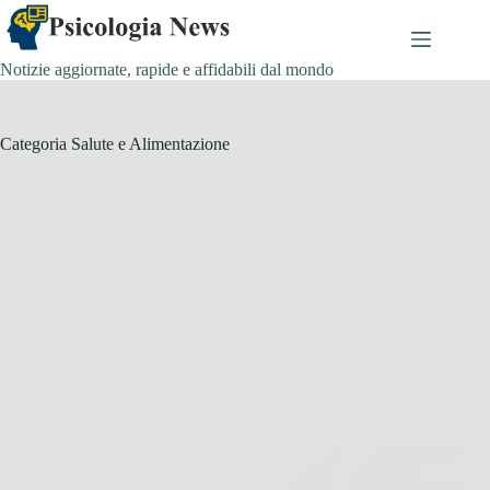
Salta
al
contenuto
Notizie aggiornate, rapide e affidabili dal mondo
Categoria
Salute e Alimentazione
Salute e Alimentazione
Olio di tea tree: tutte le modalità di applicazione