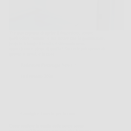
Ti è mai capitato di aprire il frigorifero, sentire
quell’odore “strano” e poi notare che la guarnizione,
proprio lì lungo il bordo, è diventata nera,
appiccicosa e piena di muffa? Succede più spesso di
quanto si pensi, e la cosa…
Redazione Psicologia News
16 Febbraio 2026
Consigli e Trucchi per la casa
Come togliere la muffa dalle pareti senza