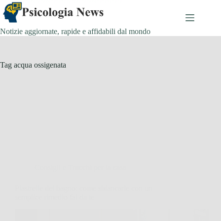
Salta
al
contenuto
Notizie aggiornate, rapide e affidabili dal mondo
Tag
acqua ossigenata
Consigli e Trucchi per la casa
Piastrelle del bagno: come sbiancarle con un
semplice rimedio fai da te