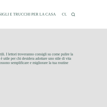
IGLI E TRUCCHI PER LA CASA
CUCINA E RICETTE
G
ili. I lettori troveranno consigli su come pulire la
utile per chi desidera adottare uno stile di vita
ossono semplificare e migliorare la tua routine