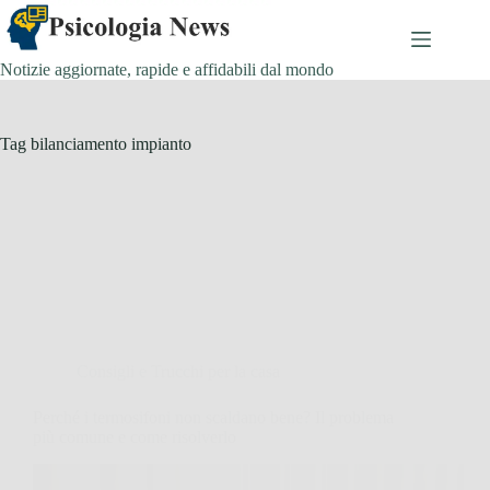
Salta
al
contenuto
Notizie aggiornate, rapide e affidabili dal mondo
Tag
bilanciamento impianto
Consigli e Trucchi per la casa
Perché i termosifoni non scaldano bene? Il problema
più comune e come risolverlo