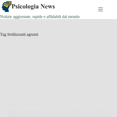
Salta
al
contenuto
Notizie aggiornate, rapide e affidabili dal mondo
Tag
fertilizzanti agrumi
Giardinaggio
Concime per limone: quale scegliere e quando usarlo
per frutti spettacolari