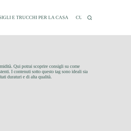
IGLI E TRUCCHI PER LA CASA
CUCINA E RICETTE
G
 umidità. Qui potrai scoprire consigli su come
enti. I contenuti sotto questo tag sono ideali sia
ti duraturi e di alta qualità.