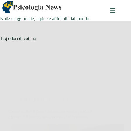
Salta
al
contenuto
Notizie aggiornate, rapide e affidabili dal mondo
Tag
odori di cottura
Consigli e Trucchi per la casa
Come pulire il forno incrostato senza prodotti
chimici? Il trucco della nonna che funziona