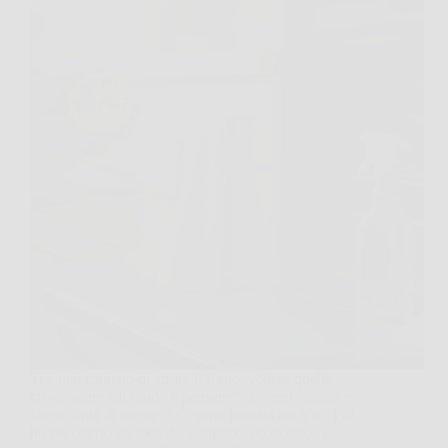
Ti è mai capitato di aprire il forno, vedere quelle
croste scure sul fondo e pensare “ok, oggi chiudo e
faccio finta di niente”? Ci sono passata anch’io. Poi
ho riscoperto un metodo semplice, economico e