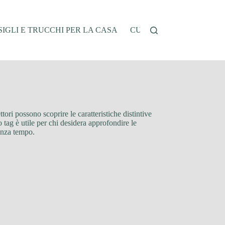
IGLI E TRUCCHI PER LA CASA
CUCINA E RICETTE
G
ttori possono scoprire le caratteristiche distintive
 tag è utile per chi desidera approfondire le
senza tempo.