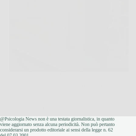
Ti è mai capitato di aprire il forno, vedere quelle
croste scure sul fondo e pensare “ok, oggi chiudo e
faccio finta di niente”? Ci sono passata anch’io. Poi
ho riscoperto un metodo semplice, economico e
sorprendentemente efficace, quello che…
Redazione Psicologia News
@Psicologia News non è una testata giornalistica, in quanto
17 Febbraio 2026
viene aggiornato senza alcuna periodicità. Non può pertanto
considerarsi un prodotto editoriale ai sensi della legge n. 62
del 07.03.2001.