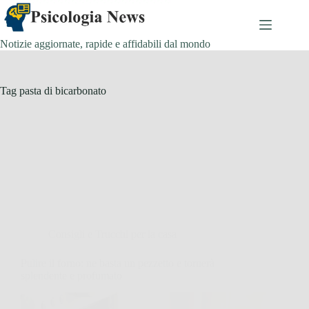
Salta
al
contenuto
Notizie aggiornate, rapide e affidabili dal mondo
Tag
pasta di bicarbonato
Consigli e Trucchi per la casa
Pulire il forno: ne basta un pezzetto e tornerà
splendente e profumato