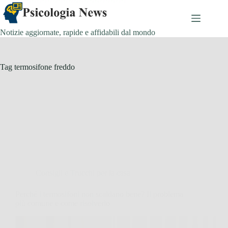
Salta
al
contenuto
Notizie aggiornate, rapide e affidabili dal mondo
Tag
termosifone freddo
Consigli e Trucchi per la casa
Perché i termosifoni non scaldano bene? Il problema
più comune e come risolverlo