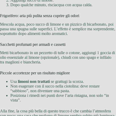
Aggiungi succo di limone.
Dopo qualche minuto, risciacqua con acqua calda.
Frigorifero: aria più pulita senza coprire gli odori
Mescola acqua, poco succo di limone e un pizzico di bicarbonato, poi
passa una spugna sulle superfici. L’effetto è semplice ma sorprendente,
soprattutto dopo alimenti molto aromatici.
Sacchetti profumati per armadi e cassetti
Metti bicarbonato in un pezzetto di tulle o cotone, aggiungi 1 goccia di
olio essenziale al limone (opzionale), chiudi con uno spago e infilalo
tra maglioni e biancheria.
Piccole accortezze per un risultato migliore
Usa
limoni non trattati
se grattugi la scorza.
Non esagerare con il succo nella ciotolina: deve restare
“sabbioso”, non diventare una pasta.
Posiziona i rimedi nei punti dove l’aria ristagna, non solo “in
vista”.
Alla fine, la cosa più bella di questo trucco è che cambia l’atmosfera
con poco: una casa che profuma di limone sembra subito più luminosa,