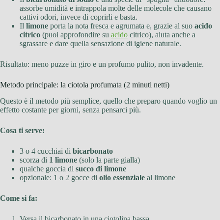
assorbe umidità e intrappola molte delle molecole che causano
cattivi odori, invece di coprirli e basta.
Il
limone
porta la nota fresca e agrumata e, grazie al suo
acido
citrico
(puoi approfondire su
acido
citrico), aiuta anche a
sgrassare e dare quella sensazione di igiene naturale.
Risultato: meno puzze in giro e un profumo pulito, non invadente.
Metodo principale: la ciotola profumata (2 minuti netti)
Questo è il metodo più semplice, quello che preparo quando voglio un
effetto costante per giorni, senza pensarci più.
Cosa ti serve:
3 o 4 cucchiai di
bicarbonato
scorza di
1 limone
(solo la parte gialla)
qualche goccia di
succo di limone
opzionale: 1 o 2 gocce di
olio essenziale
al limone
Come si fa:
Versa il bicarbonato in una ciotolina bassa.