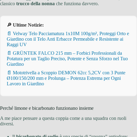
classico
trucco della nonna
che funziona davvero.
🔎 Ultime Notizie:
📄 Velway Telo Pacciamatura 1x10M 100g/m², Proteggi Orto e
Giardino con il Telo Anti Erbacce Permeabile e Resistente ai
Raggi UV
📄 GRÜNTEK FALCO 215 mm – Forbici Professionali da
Potatura per un Taglio Preciso, Potente e Senza Sforzo nel Tuo
Giardino
📄 Mototrivella a Scoppio DEMON 62cc 5,2CV con 3 Punte
Ø100/150/200 mm e Prolunga – Potenza Estrema per Ogni
Lavoro in Giardino
Perché limone e bicarbonato funzionano insieme
A me piace pensare a questa coppia come a una squadra con ruoli
diversi.
Il
bicarbonato di sodio
è una specie di “spugna” antiodore: