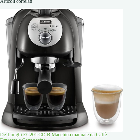
Articoli correlati
De’Longhi EC201.CD.B Macchina manuale da Caffè