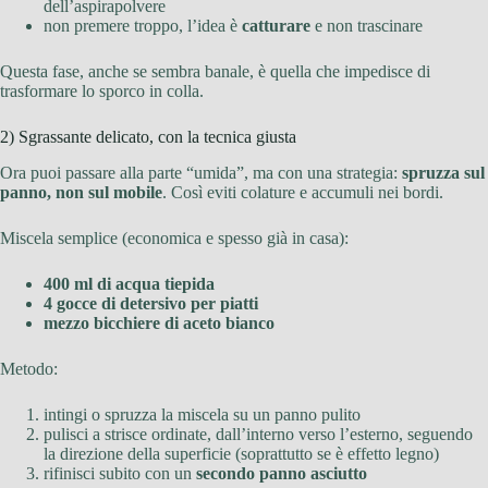
dell’aspirapolvere
non premere troppo, l’idea è
catturare
e non trascinare
Questa fase, anche se sembra banale, è quella che impedisce di
trasformare lo sporco in colla.
2) Sgrassante delicato, con la tecnica giusta
Ora puoi passare alla parte “umida”, ma con una strategia:
spruzza sul
panno, non sul mobile
. Così eviti colature e accumuli nei bordi.
Miscela semplice (economica e spesso già in casa):
400 ml di acqua tiepida
4 gocce di detersivo per piatti
mezzo bicchiere di aceto bianco
Metodo:
intingi o spruzza la miscela su un panno pulito
pulisci a strisce ordinate, dall’interno verso l’esterno, seguendo
la direzione della superficie (soprattutto se è effetto legno)
rifinisci subito con un
secondo panno asciutto