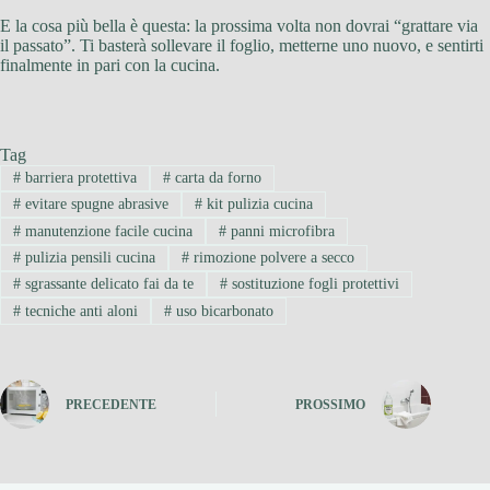
E la cosa più bella è questa: la prossima volta non dovrai “grattare via
il passato”. Ti basterà sollevare il foglio, metterne uno nuovo, e sentirti
finalmente in pari con la cucina.
Tag
#
barriera protettiva
#
carta da forno
#
evitare spugne abrasive
#
kit pulizia cucina
#
manutenzione facile cucina
#
panni microfibra
#
pulizia pensili cucina
#
rimozione polvere a secco
#
sgrassante delicato fai da te
#
sostituzione fogli protettivi
#
tecniche anti aloni
#
uso bicarbonato
PRECEDENTE
PROSSIMO