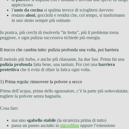
appiccicoso
l’
unto da cucina
si spalma invece di sciogliersi davvero
restano
aloni
, gocciolii e residui che, col tempo, si trasformano
in uno strato sempre più ostinato
In pratica, più cerchi di risolverla “in fretta”, più il problema torna
peggiore, e ogni pulizia successiva richiede più energia.
Il trucco che cambia tutto: pulizia profonda una volta, poi barriera
Il metodo più furbo, e anche più rilassante, ha due fasi. Prima fai una
pulizia profonda
fatta bene, una tantum. Poi crei una
barriera
protettiva
che ti evita di rifare la fatica ogni volta.
1) Prima regola: rimuovere la polvere a secco
Prima dell’acqua, prima dello sgrassatore, c’è la parte più sottovalutata:
togliere la polvere senza bagnarla.
Cosa fare:
usa uno
sgabello stabile
(la sicurezza prima di tutto)
passa un panno asciutto in
microfibra
oppure l’estensione