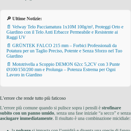
🔎 Ultime Notizie:
📄 Velway Telo Pacciamatura 1x10M 100g/m², Proteggi Orto e
Giardino con il Telo Anti Erbacce Permeabile e Resistente ai
Raggi UV
📄 GRÜNTEK FALCO 215 mm – Forbici Professionali da
Potatura per un Taglio Preciso, Potente e Senza Sforzo nel Tuo
Giardino
📄 Mototrivella a Scoppio DEMON 62cc 5,2CV con 3 Punte
Ø100/150/200 mm e Prolunga – Potenza Estrema per Ogni
Lavoro in Giardino
L’errore che rende tutto più faticoso
L’errore più comune quando si pulisce sopra i pensili è
strofinare
subito con un panno umido
, senza una fase iniziale “a secco” e senza
asciugare immediatamente
. Il risultato è una combinazione micidiale:
la
polvere
si impasta con l’umidità e diventa una specie di fango