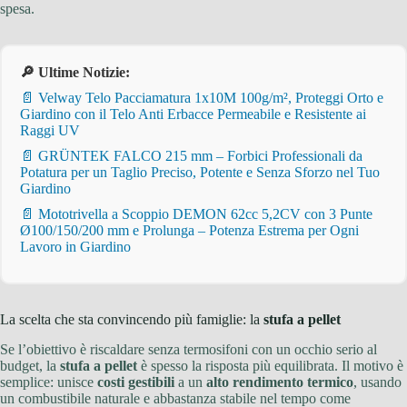
spesa.
🔎 Ultime Notizie:
📄 Velway Telo Pacciamatura 1x10M 100g/m², Proteggi Orto e
Giardino con il Telo Anti Erbacce Permeabile e Resistente ai
Raggi UV
📄 GRÜNTEK FALCO 215 mm – Forbici Professionali da
Potatura per un Taglio Preciso, Potente e Senza Sforzo nel Tuo
Giardino
📄 Mototrivella a Scoppio DEMON 62cc 5,2CV con 3 Punte
Ø100/150/200 mm e Prolunga – Potenza Estrema per Ogni
Lavoro in Giardino
La scelta che sta convincendo più famiglie: la
stufa a pellet
Se l’obiettivo è riscaldare senza termosifoni con un occhio serio al
budget, la
stufa a pellet
è spesso la risposta più equilibrata. Il motivo è
semplice: unisce
costi gestibili
a un
alto rendimento termico
, usando
un combustibile naturale e abbastanza stabile nel tempo come