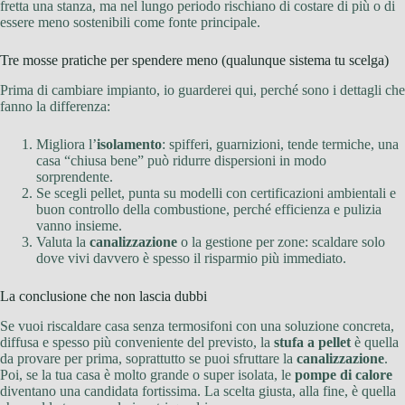
fretta una stanza, ma nel lungo periodo rischiano di costare di più o di
essere meno sostenibili come fonte principale.
Tre mosse pratiche per spendere meno (qualunque sistema tu scelga)
Prima di cambiare impianto, io guarderei qui, perché sono i dettagli che
fanno la differenza:
Migliora l’
isolamento
: spifferi, guarnizioni, tende termiche, una
casa “chiusa bene” può ridurre dispersioni in modo
sorprendente.
Se scegli pellet, punta su modelli con certificazioni ambientali e
buon controllo della combustione, perché efficienza e pulizia
vanno insieme.
Valuta la
canalizzazione
o la gestione per zone: scaldare solo
dove vivi davvero è spesso il risparmio più immediato.
La conclusione che non lascia dubbi
Se vuoi riscaldare casa senza termosifoni con una soluzione concreta,
diffusa e spesso più conveniente del previsto, la
stufa a pellet
è quella
da provare per prima, soprattutto se puoi sfruttare la
canalizzazione
.
Poi, se la tua casa è molto grande o super isolata, le
pompe di calore
diventano una candidata fortissima. La scelta giusta, alla fine, è quella