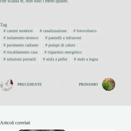
che scalda te, non solo i metri quadri.
Tag
#
camini moderni
#
canalizzazione
#
fotovoltaico
#
isolamento termico
#
pannelli a infrarossi
#
pavimento radiante
#
pompe di calore
#
riscaldamento casa
#
risparmio energetico
#
soluzioni portatili
#
stufa a pellet
#
stufe a legna
PRECEDENTE
PROSSIMO
Articoli correlati