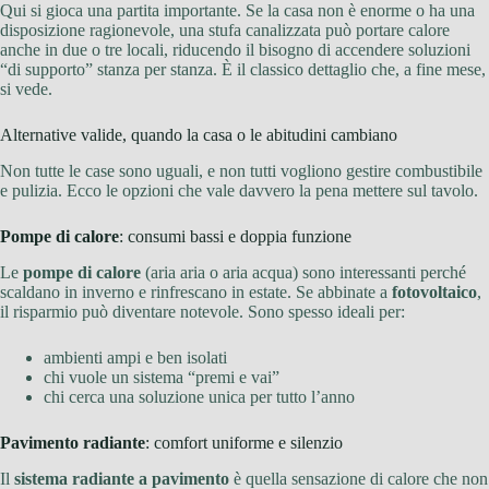
Qui si gioca una partita importante. Se la casa non è enorme o ha una
disposizione ragionevole, una stufa canalizzata può portare calore
anche in due o tre locali, riducendo il bisogno di accendere soluzioni
“di supporto” stanza per stanza. È il classico dettaglio che, a fine mese,
si vede.
Alternative valide, quando la casa o le abitudini cambiano
Non tutte le case sono uguali, e non tutti vogliono gestire combustibile
e pulizia. Ecco le opzioni che vale davvero la pena mettere sul tavolo.
Pompe di calore
: consumi bassi e doppia funzione
Le
pompe di calore
(aria aria o aria acqua) sono interessanti perché
scaldano in inverno e rinfrescano in estate. Se abbinate a
fotovoltaico
,
il risparmio può diventare notevole. Sono spesso ideali per:
ambienti ampi e ben isolati
chi vuole un sistema “premi e vai”
chi cerca una soluzione unica per tutto l’anno
Pavimento radiante
: comfort uniforme e silenzio
Il
sistema radiante a pavimento
è quella sensazione di calore che non