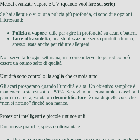
Metodi avanzati: vapore e UV (quando vuoi fare sul serio)
Se hai allergie o vuoi una pulizia più profonda, ci sono due opzioni
interessanti:
Pulizia a vapore
, utile per agire in profondità su acari e batteri.
Luce ultravioletta
, una sterilizzazione senza prodotti chimici,
spesso usata anche per ridurre allergeni.
Non serve farlo ogni settimana, ma come intervento periodico può
essere un ottimo salto di qualità.
Umidità sotto controllo: la soglia che cambia tutto
Gli acari prosperano quando l’umidità è alta. Un obiettivo semplice è
mantenere la stanza sotto il
50%
. Se vivi in una zona umida o asciughi
panni in camera, valuta un
deumidificatore
: è una di quelle cose che
“non si notano” finché non manca.
Protezioni intelligenti e piccole rinunce utili
Due mosse pratiche, spesso sottovalutate:
Usa un
coprimaterasso antiacaro
, crea una barriera e rende più