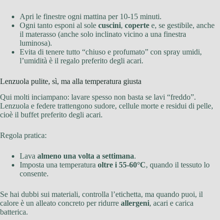
Apri le finestre ogni mattina per 10-15 minuti.
Ogni tanto esponi al sole
cuscini
,
coperte
e, se gestibile, anche
il materasso (anche solo inclinato vicino a una finestra
luminosa).
Evita di tenere tutto “chiuso e profumato” con spray umidi,
l’umidità è il regalo preferito degli acari.
Lenzuola pulite, sì, ma alla temperatura giusta
Qui molti inciampano: lavare spesso non basta se lavi “freddo”.
Lenzuola e federe trattengono sudore, cellule morte e residui di pelle,
cioè il buffet preferito degli acari.
Regola pratica:
Lava
almeno una volta a settimana
.
Imposta una temperatura
oltre i 55-60°C
, quando il tessuto lo
consente.
Se hai dubbi sui materiali, controlla l’etichetta, ma quando puoi, il
calore è un alleato concreto per ridurre
allergeni
, acari e carica
batterica.