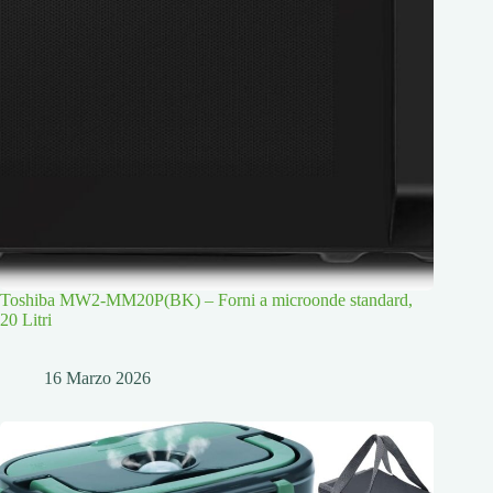
Toshiba MW2-MM20P(BK) – Forni a microonde standard,
20 Litri
16 Marzo 2026