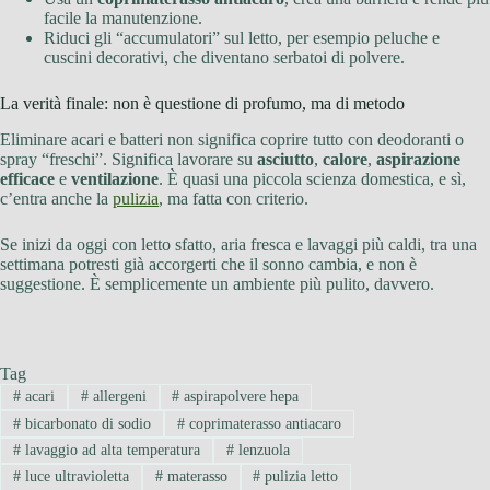
facile la manutenzione.
Riduci gli “accumulatori” sul letto, per esempio peluche e
cuscini decorativi, che diventano serbatoi di polvere.
La verità finale: non è questione di profumo, ma di metodo
Eliminare acari e batteri non significa coprire tutto con deodoranti o
spray “freschi”. Significa lavorare su
asciutto
,
calore
,
aspirazione
efficace
e
ventilazione
. È quasi una piccola scienza domestica, e sì,
c’entra anche la
pulizia
, ma fatta con criterio.
Se inizi da oggi con letto sfatto, aria fresca e lavaggi più caldi, tra una
settimana potresti già accorgerti che il sonno cambia, e non è
suggestione. È semplicemente un ambiente più pulito, davvero.
Tag
#
acari
#
allergeni
#
aspirapolvere hepa
#
bicarbonato di sodio
#
coprimaterasso antiacaro
#
lavaggio ad alta temperatura
#
lenzuola
#
luce ultravioletta
#
materasso
#
pulizia letto