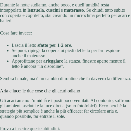
Durante la notte sudiamo, anche poco, e quell’umidità resta
intrappolata in
lenzuola
,
cuscini
e
materasso
. Se chiudi tutto subito
con coperta e copriletto, stai creando un microclima perfetto per acari e
batteri.
Cosa fare invece:
Lascia il letto
sfatto per 1-2 ore
.
Se puoi, ripiega la coperta ai piedi del letto per far respirare
anche il materasso.
Approfittane per
arieggiare
la stanza, finestre aperte mentre il
letto è ancora “in disordine”.
Sembra banale, ma è un cambio di routine che fa davvero la differenza.
Aria e luce: le due cose che gli acari odiano
Gli acari amano l’umidità e i posti poco ventilati. Al contrario, soffrono
gli ambienti asciutti e la luce diretta (sono fotofobici). Ecco perché la
strategia più semplice è anche la più efficace: far circolare aria e,
quando possibile, far entrare il sole.
Prova a inserire queste abitudini: