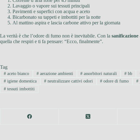
Corrente d’aria forte per 45 minuti
Lavaggio o vapore sui tessuti principali
Pavimenti e superfici con acqua e aceto
Bicarbonato su tappeti e imbottiti per la notte
Al mattino aspira e lascia carbone attivo per la giornata
La verità è che l’odore di fumo non è inevitabile. Con la
sanificazione
quella che respiri e ti fa pensare: “Ecco, finalmente”.
Tag
#
aceto bianco
#
aerazione ambienti
#
assorbitori naturali
#
bb
#
igiene domestica
#
neutralizzare cattivi odori
#
odore di fumo
#
#
tessuti imbottiti