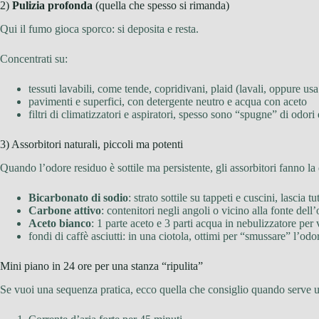
2)
Pulizia profonda
(quella che spesso si rimanda)
Qui il fumo gioca sporco: si deposita e resta.
Concentrati su:
tessuti lavabili, come tende, copridivani, plaid (lavali, oppure us
pavimenti e superfici, con detergente neutro e acqua con aceto
filtri di climatizzatori e aspiratori, spesso sono “spugne” di odori 
3) Assorbitori naturali, piccoli ma potenti
Quando l’odore residuo è sottile ma persistente, gli assorbitori fanno la 
Bicarbonato di sodio
: strato sottile su tappeti e cuscini, lascia tu
Carbone attivo
: contenitori negli angoli o vicino alla fonte dell’
Aceto bianco
: 1 parte aceto e 3 parti acqua in nebulizzatore per
fondi di caffè asciutti: in una ciotola, ottimi per “smussare” l’odo
Mini piano in 24 ore per una stanza “ripulita”
Se vuoi una sequenza pratica, ecco quella che consiglio quando serve u