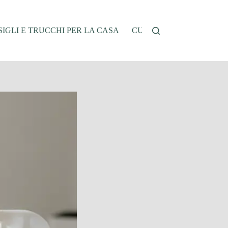
IGLI E TRUCCHI PER LA CASA
CUCINA E RICETTE
G