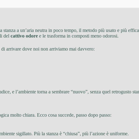
a stanza a un’aria neutra in poco tempo, il metodo più usato e più effic
li del
cattivo odore
e le trasforma in composti meno odorosi.
tà di arrivare dove noi non arriviamo mai davvero:
adice, e l’ambiente torna a sembrare “nuovo”, senza quel retrogusto stan
logica molto chiara. Ecco cosa succede, passo dopo passo:
ambiente sigillato. Più la stanza è “chiusa”, più l’azione è uniforme.