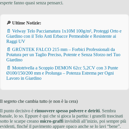
esperte fanno quasi senza pensarci.
🔎 Ultime Notizie:
📄 Velway Telo Pacciamatura 1x10M 100g/m², Proteggi Orto e
Giardino con il Telo Anti Erbacce Permeabile e Resistente ai
Raggi UV
📄 GRÜNTEK FALCO 215 mm – Forbici Professionali da
Potatura per un Taglio Preciso, Potente e Senza Sforzo nel Tuo
Giardino
📄 Mototrivella a Scoppio DEMON 62cc 5,2CV con 3 Punte
Ø100/150/200 mm e Prolunga – Potenza Estrema per Ogni
Lavoro in Giardino
Il segreto che cambia tutto (e non è la cera)
Il punto decisivo è
rimuovere spesso polvere e detriti
. Sembra
banale, lo so. Eppure è qui che si gioca la partita: i granelli trascinati
sotto le scarpe creano
micro-graffi
invisibili all’inizio, poi sempre più
evidenti, finché il pavimento appare opaco anche se lo lavi “bene”.