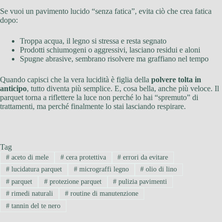
Se vuoi un pavimento lucido “senza fatica”, evita ciò che crea fatica
dopo:
Troppa acqua, il legno si stressa e resta segnato
Prodotti schiumogeni o aggressivi, lasciano residui e aloni
Spugne abrasive, sembrano risolvere ma graffiano nel tempo
Quando capisci che la vera lucidità è figlia della
polvere tolta in
anticipo
, tutto diventa più semplice. E, cosa bella, anche più veloce. Il
parquet torna a riflettere la luce non perché lo hai “spremuto” di
trattamenti, ma perché finalmente lo stai lasciando respirare.
Tag
#
aceto di mele
#
cera protettiva
#
errori da evitare
#
lucidatura parquet
#
micrograffi legno
#
olio di lino
#
parquet
#
protezione parquet
#
pulizia pavimenti
#
rimedi naturali
#
routine di manutenzione
#
tannin del te nero