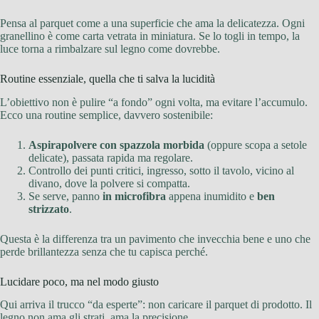
Pensa al parquet come a una superficie che ama la delicatezza. Ogni
granellino è come carta vetrata in miniatura. Se lo togli in tempo, la
luce torna a rimbalzare sul legno come dovrebbe.
Routine essenziale, quella che ti salva la lucidità
L’obiettivo non è pulire “a fondo” ogni volta, ma evitare l’accumulo.
Ecco una routine semplice, davvero sostenibile:
Aspirapolvere con spazzola morbida
(oppure scopa a setole
delicate), passata rapida ma regolare.
Controllo dei punti critici, ingresso, sotto il tavolo, vicino al
divano, dove la polvere si compatta.
Se serve, panno
in microfibra
appena inumidito e
ben
strizzato
.
Questa è la differenza tra un pavimento che invecchia bene e uno che
perde brillantezza senza che tu capisca perché.
Lucidare poco, ma nel modo giusto
Qui arriva il trucco “da esperte”: non caricare il parquet di prodotto. Il
legno non ama gli strati, ama la precisione.