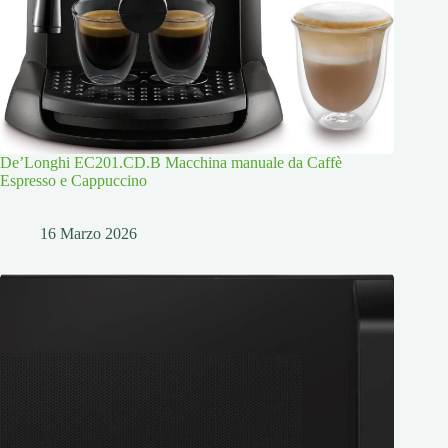
De’Longhi EC201.CD.B Macchina manuale da Caffè
Espresso e Cappuccino
16 Marzo 2026