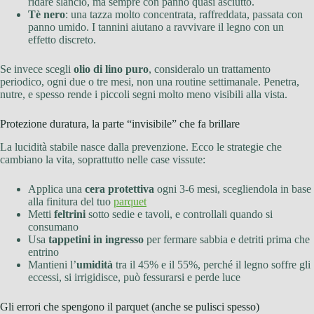
ridare slancio, ma sempre con panno quasi asciutto.
Tè nero
: una tazza molto concentrata, raffreddata, passata con
panno umido. I tannini aiutano a ravvivare il legno con un
effetto discreto.
Se invece scegli
olio di lino puro
, consideralo un trattamento
periodico, ogni due o tre mesi, non una routine settimanale. Penetra,
nutre, e spesso rende i piccoli segni molto meno visibili alla vista.
Protezione duratura, la parte “invisibile” che fa brillare
La lucidità stabile nasce dalla prevenzione. Ecco le strategie che
cambiano la vita, soprattutto nelle case vissute:
Applica una
cera protettiva
ogni 3-6 mesi, scegliendola in base
alla finitura del tuo
parquet
Metti
feltrini
sotto sedie e tavoli, e controllali quando si
consumano
Usa
tappetini in ingresso
per fermare sabbia e detriti prima che
entrino
Mantieni l’
umidità
tra il 45% e il 55%, perché il legno soffre gli
eccessi, si irrigidisce, può fessurarsi e perde luce
Gli errori che spengono il parquet (anche se pulisci spesso)