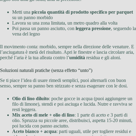
Metti una
piccola quantità di prodotto specifico per parquet
su un panno morbido
Lavora su una zona limitata, un metro quadro alla volta
Poi passa un panno asciutto, con
leggera pressione
, seguendo la
vena del legno
Il movimento conta: morbido, sempre nella direzione delle venature. E
l’asciugatura è metà del risultato. Apri le finestre e lascia circolare aria,
perché l’aria è la tua alleata contro l’
umidità
residua e gli aloni.
Soluzioni naturali pratiche (senza effetto “unto”)
Se ti piace l’idea di usare rimedi semplici, puoi alternarli con buon
senso, sempre su panno ben strizzato e senza esagerare con le dosi.
Olio di lino diluito
: poche gocce in acqua (puoi aggiungere un
filo di limone), stendi e poi asciuga e lucida. Nutre e ravviva se
resti leggera.
Mix aceto di mele + olio di lino
: 1 parte di aceto e 3 parti di
olio. Spruzza su piccole aree, distribuisci, aspetta 15-20 minuti,
poi lucida con panno asciutto.
Aceto bianco + acqua
: parti uguali, utile per togliere residui e