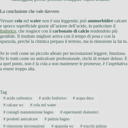
La conclusione che vale davvero
Versare
cola
nel
water
non è una leggenda: può
ammorbidire
calcare
e sporco superficiale grazie all’azione dell’acido, in particolare il
fosforico
, che reagisce con il
carbonato di calcio
rendendolo più
gestibile. Il risultato migliore arriva con il tempo di posa e con la
spazzola, perché la chimica prepara il terreno, ma la rimozione la fai tu.
Se lo vedi come un piccolo alleato per incrostazioni leggere, funziona.
Se lo tratti come un anticalcare professionale, rischi di restare deluso. E
a quel punto, non è la cola a non mantenere le promesse, è l’aspettativa
a essere troppo alta.
Tag
#
acido carbonico
#
acido fosforico
#
acqua dura
#
calcare wc
#
cola nel water
#
consigli manutenzione bagno
#
esperimenti domestici
#
prodotti anticalcare
#
pulizia bagno
#
rimozione incrostazioni
#
spazzola wc
#
trucchi pulizia