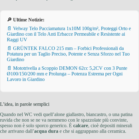
🔎 Ultime Notizie:
📄 Velway Telo Pacciamatura 1x10M 100g/m², Proteggi Orto e
Giardino con il Telo Anti Erbacce Permeabile e Resistente ai
Raggi UV
📄 GRÜNTEK FALCO 215 mm – Forbici Professionali da
Potatura per un Taglio Preciso, Potente e Senza Sforzo nel Tuo
Giardino
📄 Mototrivella a Scoppio DEMON 62cc 5,2CV con 3 Punte
Ø100/150/200 mm e Prolunga – Potenza Estrema per Ogni
Lavoro in Giardino
L’idea, in parole semplici
Quando nel WC vedi quell’alone giallastro, biancastro, o una patina
ruvida che non se ne va nemmeno con le spazzolate più convinte,
spesso non è solo sporco generico. È
calcare
, cioè depositi minerali
che arrivano dall’
acqua dura
e che si aggrappano alla ceramica.