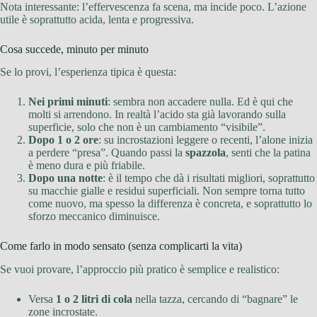
Nota interessante: l’effervescenza fa scena, ma incide poco. L’azione
utile è soprattutto acida, lenta e progressiva.
Cosa succede, minuto per minuto
Se lo provi, l’esperienza tipica è questa:
Nei primi minuti
: sembra non accadere nulla. Ed è qui che
molti si arrendono. In realtà l’acido sta già lavorando sulla
superficie, solo che non è un cambiamento “visibile”.
Dopo 1 o 2 ore
: su incrostazioni leggere o recenti, l’alone inizia
a perdere “presa”. Quando passi la
spazzola
, senti che la patina
è meno dura e più friabile.
Dopo una notte
: è il tempo che dà i risultati migliori, soprattutto
su macchie gialle e residui superficiali. Non sempre torna tutto
come nuovo, ma spesso la differenza è concreta, e soprattutto lo
sforzo meccanico diminuisce.
Come farlo in modo sensato (senza complicarti la vita)
Se vuoi provare, l’approccio più pratico è semplice e realistico:
Versa
1 o 2 litri di cola
nella tazza, cercando di “bagnare” le
zone incrostate.