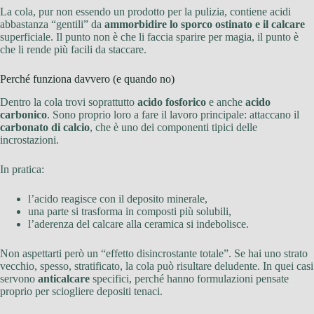
La cola, pur non essendo un prodotto per la pulizia, contiene acidi
abbastanza “gentili” da
ammorbidire lo sporco ostinato e il calcare
superficiale. Il punto non è che li faccia sparire per magia, il punto è
che li rende più facili da staccare.
Perché funziona davvero (e quando no)
Dentro la cola trovi soprattutto
acido fosforico
e anche
acido
carbonico
. Sono proprio loro a fare il lavoro principale: attaccano il
carbonato di calcio
, che è uno dei componenti tipici delle
incrostazioni.
In pratica:
l’acido reagisce con il deposito minerale,
una parte si trasforma in composti più solubili,
l’aderenza del calcare alla ceramica si indebolisce.
Non aspettarti però un “effetto disincrostante totale”. Se hai uno strato
vecchio, spesso, stratificato, la cola può risultare deludente. In quei casi
servono
anticalcare
specifici, perché hanno formulazioni pensate
proprio per sciogliere depositi tenaci.