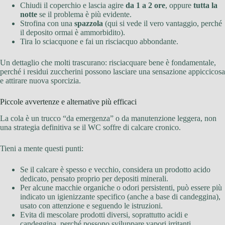
Chiudi il coperchio e lascia agire
da 1 a 2 ore
, oppure
tutta la
notte
se il problema è più evidente.
Strofina con una
spazzola
(qui si vede il vero vantaggio, perché
il deposito ormai è ammorbidito).
Tira lo sciacquone e fai un risciacquo abbondante.
Un dettaglio che molti trascurano: risciacquare bene è fondamentale,
perché i residui zuccherini possono lasciare una sensazione appiccicosa
e attirare nuova sporcizia.
Piccole avvertenze e alternative più efficaci
La cola è un trucco “da emergenza” o da manutenzione leggera, non
una strategia definitiva se il WC soffre di calcare cronico.
Tieni a mente questi punti:
Se il calcare è spesso e vecchio, considera un prodotto acido
dedicato, pensato proprio per depositi minerali.
Per alcune macchie organiche o odori persistenti, può essere più
indicato un igienizzante specifico (anche a base di candeggina),
usato con attenzione e seguendo le istruzioni.
Evita di mescolare prodotti diversi, soprattutto acidi e
candeggina, perché possono sviluppare vapori irritanti.