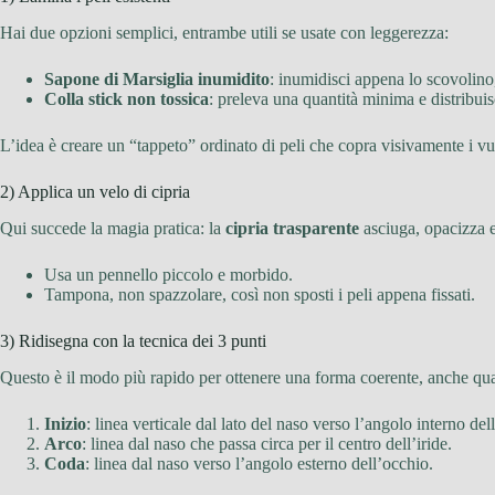
Hai due opzioni semplici, entrambe utili se usate con leggerezza:
Sapone di Marsiglia inumidito
: inumidisci appena lo scovolino,
Colla stick non tossica
: preleva una quantità minima e distribui
L’idea è creare un “tappeto” ordinato di peli che copra visivamente i vu
2) Applica un velo di cipria
Qui succede la magia pratica: la
cipria trasparente
asciuga, opacizza e
Usa un pennello piccolo e morbido.
Tampona, non spazzolare, così non sposti i peli appena fissati.
3) Ridisegna con la tecnica dei 3 punti
Questo è il modo più rapido per ottenere una forma coerente, anche quand
Inizio
: linea verticale dal lato del naso verso l’angolo interno del
Arco
: linea dal naso che passa circa per il centro dell’iride.
Coda
: linea dal naso verso l’angolo esterno dell’occhio.