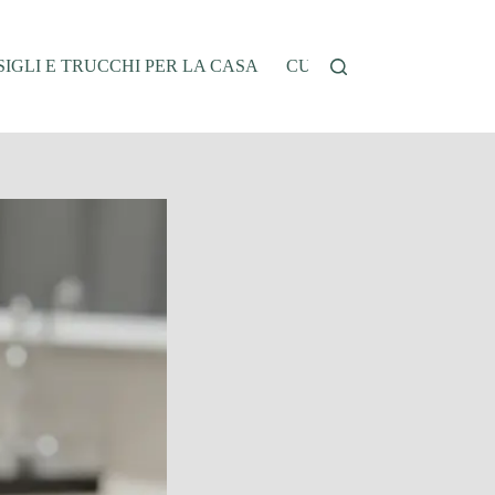
IGLI E TRUCCHI PER LA CASA
CUCINA E RICETTE
G