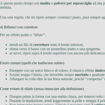
A questo punto riempi con
matita
o
polvere per sopracciglia
ad alta p
definita.
Una sola regola, che mi ripeto sempre: costruisci piano, puoi sempre ag
4) Rifinisci con correttore
Per un effetto pulito e “liftato”:
stendi un filo di
correttore
sotto il bordo inferiore,
sfuma verso il basso con un pennellino piatto o una spugnetta,
se serve, ripeti sopra il bordo superiore con ancora più delicatezz
Errori comuni (quelli che tradiscono subito)
Riempire con un unico blocco di colore, il classico effetto
timbr
Scurire troppo l’inizio, che dovrebbe restare
morbido
e graduale
Allungare la coda oltre la tua linea naturale, perché “compensa”
Come evitare di rifarlo (senza rinunciare alla definizione)
Disegna prima la forma con una matita chiara, poi rimuovi solo i 
Durante la depilazione, tendi leggermente la pelle e strappa il pelo
Non intervenire troppo spesso, l’ideale è massimo ogni
3 settim