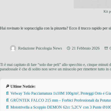
Kit p
Hai rovinato le sopracciglia con la pinzetta? Ecco il trucco rapido per s
Redazione Psicologia News
21 Febbraio 2026
Ti è mai capitato di fare “solo due peli” allo specchio e, cinque minut
paradossale è che di solito non serve un miracolo per rimettere tutto in
🔎 Ultime Notizie:
📄 Velway Telo Pacciamatura 1x10M 100g/m², Proteggi Orto e Giar
📄 GRÜNTEK FALCO 215 mm – Forbici Professionali da Potatura pe
📄 Mototrivella a Scoppio DEMON 62cc 5,2CV con 3 Punte Ø100/