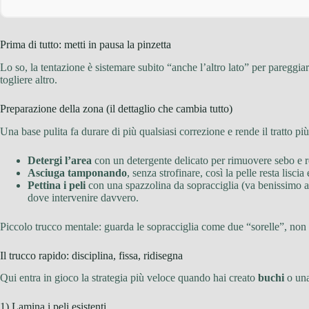
Prima di tutto: metti in pausa la pinzetta
Lo so, la tentazione è sistemare subito “anche l’altro lato” per pareggia
togliere altro.
Preparazione della zona (il dettaglio che cambia tutto)
Una base pulita fa durare di più qualsiasi correzione e rende il tratto più
Detergi l’area
con un detergente delicato per rimuovere sebo e r
Asciuga tamponando
, senza strofinare, così la pelle resta liscia
Pettina i peli
con una spazzolina da sopracciglia (va benissimo an
dove intervenire davvero.
Piccolo trucco mentale: guarda le sopracciglia come due “sorelle”, non
Il trucco rapido: disciplina, fissa, ridisegna
Qui entra in gioco la strategia più veloce quando hai creato
buchi
o un
1) Lamina i peli esistenti