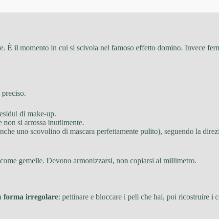
re. È il momento in cui si scivola nel famoso effetto domino. Invece ferm
 preciso.
esidui di make-up.
 e non si arrossa inutilmente.
che uno scovolino di mascara perfettamente pulito), seguendo la direzion
 come gemelle. Devono armonizzarsi, non copiarsi al millimetro.
a
forma irregolare
: pettinare e bloccare i peli che hai, poi ricostruire i