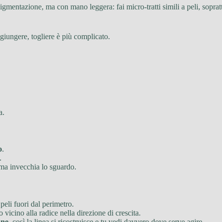
igmentazione, ma con mano leggera: fai micro-tratti simili a peli, soprat
giungere, togliere è più complicato.
a.
o
.
.
 ma invecchia lo sguardo.
peli fuori dal perimetro.
 vicino alla radice nella direzione di crescita.
ane
, così la linea si ricostruisce e tu vedi davvero dove serve agire.