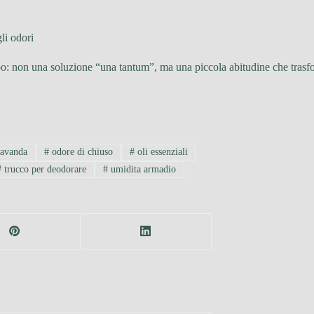
gli odori
: non una soluzione “una tantum”, ma una piccola abitudine che trasform
avanda
#
odore di chiuso
#
oli essenziali
#
trucco per deodorare
#
umidita armadio