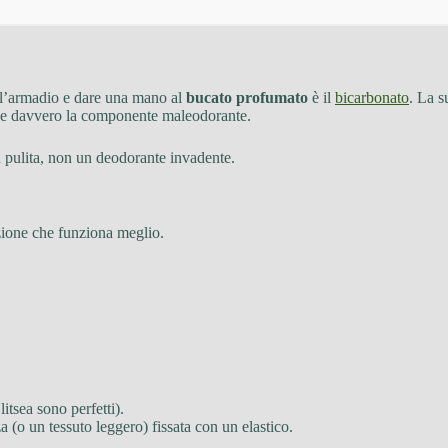
l’armadio e dare una mano al
bucato profumato
è il
bicarbonato
. La s
uce davvero la componente maleodorante.
più pulita, non un deodorante invadente.
zione che funziona meglio.
itsea sono perfetti).
a (o un tessuto leggero) fissata con un elastico.