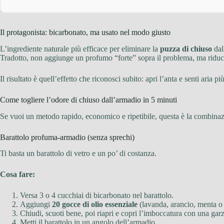
Il protagonista: bicarbonato, ma usato nel modo giusto
L’ingrediente naturale più efficace per eliminare la
puzza di chiuso
dal
Tradotto, non aggiunge un profumo “forte” sopra il problema, ma rid
Il risultato è quell’effetto che riconosci subito: apri l’anta e senti aria 
Come togliere l’odore di chiuso dall’armadio in 5 minuti
Se vuoi un metodo rapido, economico e ripetibile, questa è la combina
Barattolo profuma-armadio (senza sprechi)
Ti basta un barattolo di vetro e un po’ di costanza.
Cosa fare:
Versa 3 o 4 cucchiai di bicarbonato nel barattolo.
Aggiungi
20 gocce di olio essenziale
(lavanda, arancio, menta o l
Chiudi, scuoti bene, poi riapri e copri l’imboccatura con una garz
Metti il barattolo in un angolo dell’armadio.