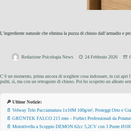
L’ingrediente naturale che elimina la puzza di chiuso dall’armadio e pr
Redazione Psicologia News
24 Febbraio 2026
C’è un momento, prima ancora di scegliere cosa indossare, in cui apri l
puliti, sì, ma con un retrogusto di chiuso. Poi ho scoperto un alleato se
🔎 Ultime Notizie:
📄 Velway Telo Pacciamatura 1x10M 100g/m², Proteggi Orto e Giar
📄 GRÜNTEK FALCO 215 mm – Forbici Professionali da Potatura pe
📄 Mototrivella a Scoppio DEMON 62cc 5,2CV con 3 Punte Ø100/