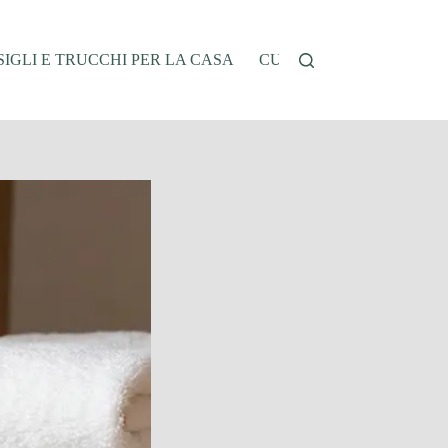
IGLI E TRUCCHI PER LA CASA
CUCINA E RICETTE
G