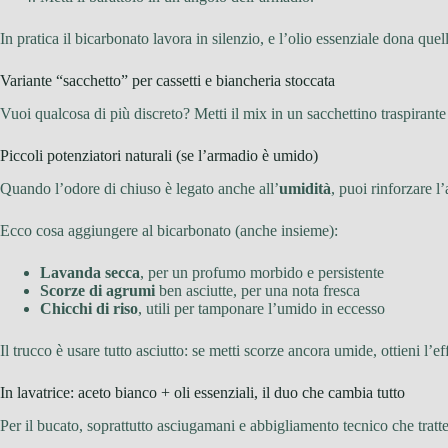
In pratica il bicarbonato lavora in silenzio, e l’olio essenziale dona que
Variante “sacchetto” per cassetti e biancheria stoccata
Vuoi qualcosa di più discreto? Metti il mix in un sacchettino traspirante e
Piccoli potenziatori naturali (se l’armadio è umido)
Quando l’odore di chiuso è legato anche all’
umidità
, puoi rinforzare l
Ecco cosa aggiungere al bicarbonato (anche insieme):
Lavanda secca
, per un profumo morbido e persistente
Scorze di agrumi
ben asciutte, per una nota fresca
Chicchi di riso
, utili per tamponare l’umido in eccesso
Il trucco è usare tutto asciutto: se metti scorze ancora umide, ottieni l’e
In lavatrice: aceto bianco + oli essenziali, il duo che cambia tutto
Per il bucato, soprattutto asciugamani e abbigliamento tecnico che tratt