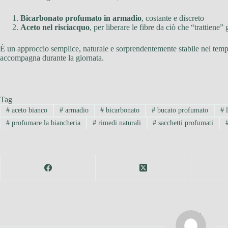
Bicarbonato profumato in armadio
, costante e discreto
Aceto nel risciacquo
, per liberare le fibre da ciò che “trattiene” 
È un approccio semplice, naturale e sorprendentemente stabile nel tempo
accompagna durante la giornata.
Tag
#
aceto bianco
#
armadio
#
bicarbonato
#
bucato profumato
#
l
#
profumare la biancheria
#
rimedi naturali
#
sacchetti profumati