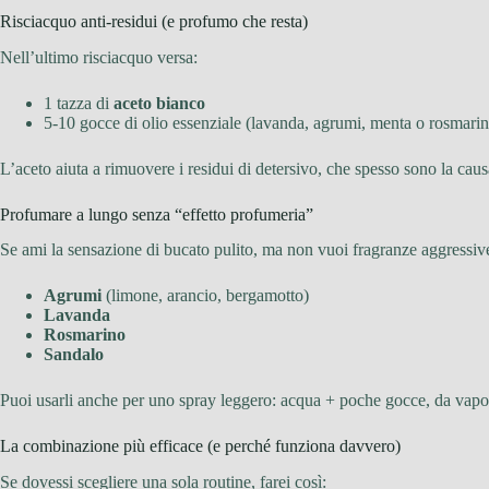
Risciacquo anti-residui (e profumo che resta)
Nell’ultimo risciacquo versa:
1 tazza di
aceto bianco
5-10 gocce di olio essenziale (lavanda, agrumi, menta o rosmari
L’aceto aiuta a rimuovere i residui di detersivo, che spesso sono la caus
Profumare a lungo senza “effetto profumeria”
Se ami la sensazione di bucato pulito, ma non vuoi fragranze aggressive,
Agrumi
(limone, arancio, bergamotto)
Lavanda
Rosmarino
Sandalo
Puoi usarli anche per uno spray leggero: acqua + poche gocce, da vapori
La combinazione più efficace (e perché funziona davvero)
Se dovessi scegliere una sola routine, farei così: