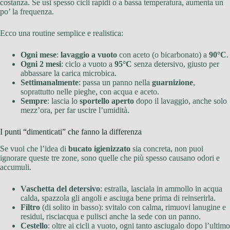
costanza. Se usi spesso cicli rapidi o a bassa temperatura, aumenta un
po’ la frequenza.
Ecco una routine semplice e realistica:
Ogni mese
:
lavaggio a vuoto
con aceto (o bicarbonato) a
90°C
.
Ogni 2 mesi
: ciclo a vuoto a
95°C
senza detersivo, giusto per
abbassare la carica microbica.
Settimanalmente
: passa un panno nella
guarnizione
,
soprattutto nelle pieghe, con acqua e aceto.
Sempre
: lascia lo
sportello aperto
dopo il lavaggio, anche solo
mezz’ora, per far uscire l’umidità.
I punti “dimenticati” che fanno la differenza
Se vuoi che l’idea di
bucato igienizzato
sia concreta, non puoi
ignorare queste tre zone, sono quelle che più spesso causano odori e
accumuli.
Vaschetta del detersivo
: estraila, lasciala in ammollo in acqua
calda, spazzola gli angoli e asciuga bene prima di reinserirla.
Filtro
(di solito in basso): svitalo con calma, rimuovi lanugine e
residui, risciacqua e pulisci anche la sede con un panno.
Cestello
: oltre ai cicli a vuoto, ogni tanto asciugalo dopo l’ultimo