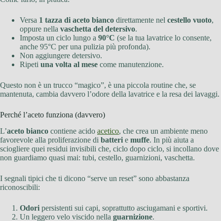
Versa
1 tazza di aceto bianco
direttamente nel
cestello vuoto
,
oppure nella
vaschetta del detersivo
.
Imposta un ciclo lungo a
90°C
(se la tua lavatrice lo consente,
anche 95°C per una pulizia più profonda).
Non aggiungere detersivo.
Ripeti
una volta al mese
come manutenzione.
Questo non è un trucco “magico”, è una piccola routine che, se
mantenuta, cambia davvero l’odore della lavatrice e la resa dei lavaggi.
Perché l’aceto funziona (davvero)
L’
aceto bianco
contiene acido
acetico
, che crea un ambiente meno
favorevole alla proliferazione di
batteri
e
muffe
. In più aiuta a
sciogliere quei residui invisibili che, ciclo dopo ciclo, si incollano dove
non guardiamo quasi mai: tubi, cestello, guarnizioni, vaschetta.
I segnali tipici che ti dicono “serve un reset” sono abbastanza
riconoscibili:
Odori
persistenti sui capi, soprattutto asciugamani e sportivi.
Un leggero velo viscido nella
guarnizione
.