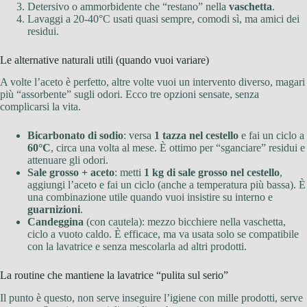
Detersivo o ammorbidente che “restano” nella
vaschetta
.
Lavaggi a 20-40°C usati quasi sempre, comodi sì, ma amici dei
residui.
Le alternative naturali utili (quando vuoi variare)
A volte l’aceto è perfetto, altre volte vuoi un intervento diverso, magari
più “assorbente” sugli odori. Ecco tre opzioni sensate, senza
complicarsi la vita.
Bicarbonato di sodio
: versa
1 tazza nel cestello
e fai un ciclo a
60°C
, circa una volta al mese. È ottimo per “sganciare” residui e
attenuare gli odori.
Sale grosso + aceto
: metti
1 kg di sale grosso nel cestello
,
aggiungi l’aceto e fai un ciclo (anche a temperatura più bassa). È
una combinazione utile quando vuoi insistire su interno e
guarnizioni
.
Candeggina
(con cautela): mezzo bicchiere nella vaschetta,
ciclo a vuoto caldo. È efficace, ma va usata solo se compatibile
con la lavatrice e senza mescolarla ad altri prodotti.
La routine che mantiene la lavatrice “pulita sul serio”
Il punto è questo, non serve inseguire l’igiene con mille prodotti, serve