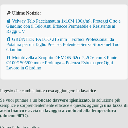
🔎 Ultime Notizie:
📄 Velway Telo Pacciamatura 1x10M 100g/m², Proteggi Orto e
Giardino con il Telo Anti Erbacce Permeabile e Resistente ai
Raggi UV
📄 GRÜNTEK FALCO 215 mm – Forbici Professionali da
Potatura per un Taglio Preciso, Potente e Senza Sforzo nel Tuo
Giardino
📄 Mototrivella a Scoppio DEMON 62cc 5,2CV con 3 Punte
Ø100/150/200 mm e Prolunga – Potenza Estrema per Ogni
Lavoro in Giardino
Il gesto che cambia tutto: cosa aggiungere in lavatrice
Se vuoi puntare a un
bucato davvero igienizzato
, la soluzione più
semplice e sorprendentemente efficace è questa: aggiungi
una tazza di
aceto bianco
e avvia un
lavaggio a vuoto ad alta temperatura
(almeno 90°C)
.
Come farlo, in pratica: