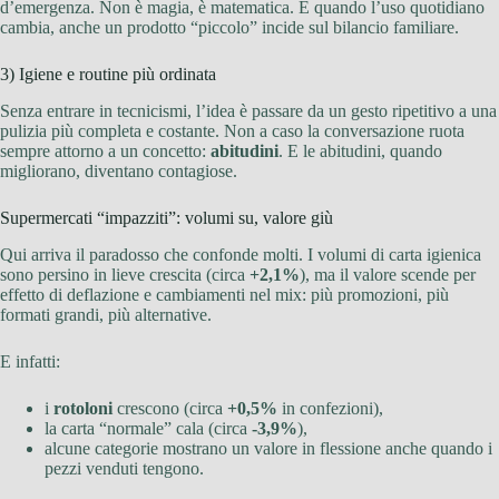
d’emergenza. Non è magia, è matematica. E quando l’uso quotidiano
cambia, anche un prodotto “piccolo” incide sul bilancio familiare.
3) Igiene e routine più ordinata
Senza entrare in tecnicismi, l’idea è passare da un gesto ripetitivo a una
pulizia più completa e costante. Non a caso la conversazione ruota
sempre attorno a un concetto:
abitudini
. E le abitudini, quando
migliorano, diventano contagiose.
Supermercati “impazziti”: volumi su, valore giù
Qui arriva il paradosso che confonde molti. I volumi di carta igienica
sono persino in lieve crescita (circa
+2,1%
), ma il valore scende per
effetto di deflazione e cambiamenti nel mix: più promozioni, più
formati grandi, più alternative.
E infatti:
i
rotoloni
crescono (circa
+0,5%
in confezioni),
la carta “normale” cala (circa
-3,9%
),
alcune categorie mostrano un valore in flessione anche quando i
pezzi venduti tengono.