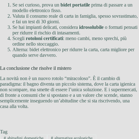
Se sei curioso, prova un
bidet portatile
prima di passare a un
modello elettronico fisso.
Valuta il consumo reale di carta in famiglia, spesso sovrastimato,
e fai un test di 30 giorni.
Se hai impianti delicati, considera
idrosolubile
o formati pensati
per ridurre il rischio di intasamenti.
Scegli
rotoloni certificati
: meno cambi, meno sprechi, più
ordine nello stoccaggio.
Alterna: bidet elettronico per ridurre la carta, carta migliore per
quando serve davvero.
La conclusione che risolve il mistero
La novità non è un nuovo rotolo “miracoloso”. È il cambio di
paradigma: il bagno diventa un piccolo sistema, dove la carta igienica
non scompare, ma smette di essere l’unica soluzione. E i supermercati,
di fronte a consumi che si spostano e a un valore che scende, stanno
semplicemente inseguendo un’abitudine che si sta riscrivendo, una
casa alla volta.
Tag
#
abitudini domestiche
#
alternative ecologiche