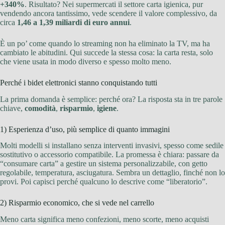
+340%
. Risultato? Nei supermercati il settore carta igienica, pur
vendendo ancora tantissimo, vede scendere il valore complessivo, da
circa
1,46 a 1,39 miliardi di euro annui
.
È un po’ come quando lo streaming non ha eliminato la TV, ma ha
cambiato le abitudini. Qui succede la stessa cosa: la carta resta, solo
che viene usata in modo diverso e spesso molto meno.
Perché i bidet elettronici stanno conquistando tutti
La prima domanda è semplice: perché ora? La risposta sta in tre parole
chiave,
comodità
,
risparmio
,
igiene
.
1) Esperienza d’uso, più semplice di quanto immagini
Molti modelli si installano senza interventi invasivi, spesso come sedile
sostitutivo o accessorio compatibile. La promessa è chiara: passare da
“consumare carta” a gestire un sistema personalizzabile, con getto
regolabile, temperatura, asciugatura. Sembra un dettaglio, finché non lo
provi. Poi capisci perché qualcuno lo descrive come “liberatorio”.
2) Risparmio economico, che si vede nel carrello
Meno carta significa meno confezioni, meno scorte, meno acquisti