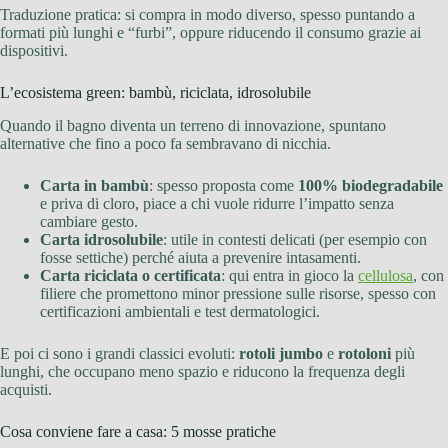
Traduzione pratica: si compra in modo diverso, spesso puntando a
formati più lunghi e “furbi”, oppure riducendo il consumo grazie ai
dispositivi.
L’ecosistema green: bambù, riciclata, idrosolubile
Quando il bagno diventa un terreno di innovazione, spuntano
alternative che fino a poco fa sembravano di nicchia.
Carta in bambù
: spesso proposta come
100% biodegradabile
e priva di cloro, piace a chi vuole ridurre l’impatto senza
cambiare gesto.
Carta idrosolubile
: utile in contesti delicati (per esempio con
fosse settiche) perché aiuta a prevenire intasamenti.
Carta riciclata o certificata
: qui entra in gioco la
cellulosa
, con
filiere che promettono minor pressione sulle risorse, spesso con
certificazioni ambientali e test dermatologici.
E poi ci sono i grandi classici evoluti:
rotoli jumbo
e
rotoloni
più
lunghi, che occupano meno spazio e riducono la frequenza degli
acquisti.
Cosa conviene fare a casa: 5 mosse pratiche