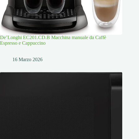
De’Longhi EC201.CD.B Macchina manuale da Caffè
Espresso e Cappuccino
16 Marzo 2026