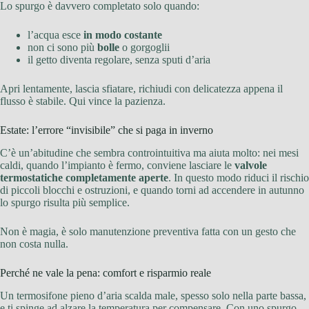
Lo spurgo è davvero completato solo quando:
l’acqua esce
in modo costante
non ci sono più
bolle
o gorgoglii
il getto diventa regolare, senza sputi d’aria
Apri lentamente, lascia sfiatare, richiudi con delicatezza appena il
flusso è stabile. Qui vince la pazienza.
Estate: l’errore “invisibile” che si paga in inverno
C’è un’abitudine che sembra controintuitiva ma aiuta molto: nei mesi
caldi, quando l’impianto è fermo, conviene lasciare le
valvole
termostatiche completamente aperte
. In questo modo riduci il rischio
di piccoli blocchi e ostruzioni, e quando torni ad accendere in autunno
lo spurgo risulta più semplice.
Non è magia, è solo manutenzione preventiva fatta con un gesto che
non costa nulla.
Perché ne vale la pena: comfort e risparmio reale
Un termosifone pieno d’aria scalda male, spesso solo nella parte bassa,
e ti spinge ad alzare la temperatura per compensare. Con uno spurgo