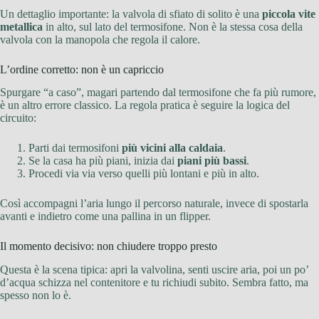
Un dettaglio importante: la valvola di sfiato di solito è una
piccola vite
metallica
in alto, sul lato del termosifone. Non è la stessa cosa della
valvola con la manopola che regola il calore.
L’ordine corretto: non è un capriccio
Spurgare “a caso”, magari partendo dal termosifone che fa più rumore,
è un altro errore classico. La regola pratica è seguire la logica del
circuito:
Parti dai termosifoni
più vicini alla caldaia
.
Se la casa ha più piani, inizia dai
piani più bassi
.
Procedi via via verso quelli più lontani e più in alto.
Così accompagni l’aria lungo il percorso naturale, invece di spostarla
avanti e indietro come una pallina in un flipper.
Il momento decisivo: non chiudere troppo presto
Questa è la scena tipica: apri la valvolina, senti uscire aria, poi un po’
d’acqua schizza nel contenitore e tu richiudi subito. Sembra fatto, ma
spesso non lo è.