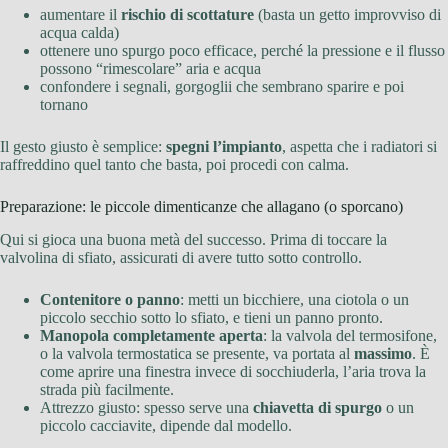
aumentare il
rischio di scottature
(basta un getto improvviso di
acqua calda)
ottenere uno spurgo poco efficace, perché la pressione e il flusso
possono “rimescolare” aria e acqua
confondere i segnali, gorgoglii che sembrano sparire e poi
tornano
Il gesto giusto è semplice:
spegni l’impianto
, aspetta che i radiatori si
raffreddino quel tanto che basta, poi procedi con calma.
Preparazione: le piccole dimenticanze che allagano (o sporcano)
Qui si gioca una buona metà del successo. Prima di toccare la
valvolina di sfiato, assicurati di avere tutto sotto controllo.
Contenitore o panno
: metti un bicchiere, una ciotola o un
piccolo secchio sotto lo sfiato, e tieni un panno pronto.
Manopola completamente aperta
: la valvola del termosifone,
o la valvola termostatica se presente, va portata al
massimo
. È
come aprire una finestra invece di socchiuderla, l’aria trova la
strada più facilmente.
Attrezzo giusto: spesso serve una
chiavetta di spurgo
o un
piccolo cacciavite, dipende dal modello.