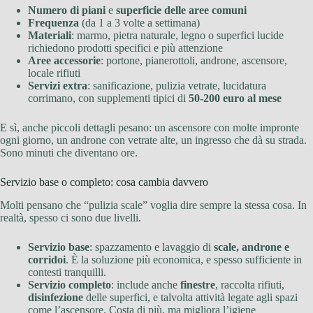
Numero di piani
e
superficie delle aree comuni
Frequenza
(da 1 a 3 volte a settimana)
Materiali
: marmo, pietra naturale, legno o superfici lucide
richiedono prodotti specifici e più attenzione
Aree accessorie
: portone, pianerottoli, androne, ascensore,
locale rifiuti
Servizi extra
: sanificazione, pulizia vetrate, lucidatura
corrimano, con supplementi tipici di
50-200 euro al mese
E sì, anche piccoli dettagli pesano: un ascensore con molte impronte
ogni giorno, un androne con vetrate alte, un ingresso che dà su strada.
Sono minuti che diventano ore.
Servizio base o completo: cosa cambia davvero
Molti pensano che “pulizia scale” voglia dire sempre la stessa cosa. In
realtà, spesso ci sono due livelli.
Servizio base
: spazzamento e lavaggio di
scale, androne e
corridoi
. È la soluzione più economica, e spesso sufficiente in
contesti tranquilli.
Servizio completo
: include anche
finestre
, raccolta rifiuti,
disinfezione
delle superfici, e talvolta attività legate agli spazi
come l’ascensore. Costa di più, ma migliora l’igiene