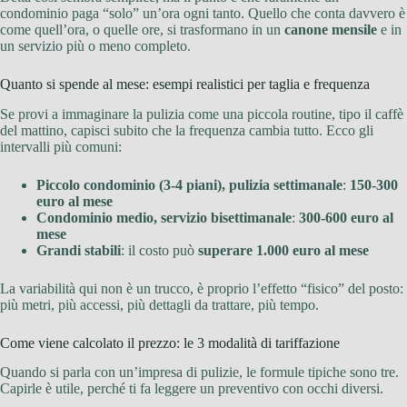
condominio paga “solo” un’ora ogni tanto. Quello che conta davvero è
come quell’ora, o quelle ore, si trasformano in un
canone mensile
e in
un servizio più o meno completo.
Quanto si spende al mese: esempi realistici per taglia e frequenza
Se provi a immaginare la pulizia come una piccola routine, tipo il caffè
del mattino, capisci subito che la frequenza cambia tutto. Ecco gli
intervalli più comuni:
Piccolo condominio (3-4 piani), pulizia settimanale
:
150-300
euro al mese
Condominio medio, servizio bisettimanale
:
300-600 euro al
mese
Grandi stabili
: il costo può
superare 1.000 euro al mese
La variabilità qui non è un trucco, è proprio l’effetto “fisico” del posto:
più metri, più accessi, più dettagli da trattare, più tempo.
Come viene calcolato il prezzo: le 3 modalità di tariffazione
Quando si parla con un’impresa di pulizie, le formule tipiche sono tre.
Capirle è utile, perché ti fa leggere un preventivo con occhi diversi.