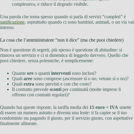
complessiva, e riduce il degrado visibile.
Una parola che torna spesso quando si parla di servizi “completi” è
sanificazione
, soprattutto quando ci sono bambini, animali, o un via vai
intenso.
La cosa che l’amministratore “non ti dice” (ma che puoi chiedere)
Non è questione di segreti, più spesso è questione di abitudine: si
rinnova un servizio e ci si dimentica di leggerlo davvero. Quello che
puoi chiedere, senza polemiche, è semplicemente:
Quante
ore
o quanti
interventi
sono inclusi?
Quali
aree
sono comprese (ascensore sì o no, vetrate sì o no)?
Quali
extra
sono previsti e con che costo?
Il contratto prevede
sconti
per continuità (molte imprese li
offrono con contratti regolari)?
Quando hai queste risposte, la tariffa media dei
15 euro + IVA
smette
di essere un numero astratto e diventa una lente: ti fa capire se il tuo
condominio sta pagando il giusto, per il servizio giusto, con aspettative
finalmente allineate.