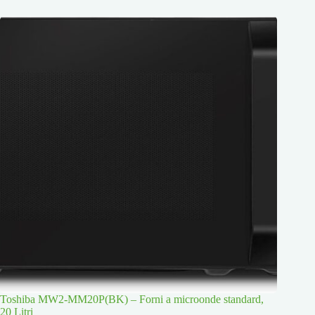
Toshiba MW2-MM20P(BK) – Forni a microonde standard,
20 Litri