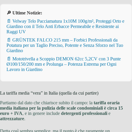
🔎 Ultime Notizie:
📄 Velway Telo Pacciamatura 1x10M 100g/m², Proteggi Orto e
Giardino con il Telo Anti Erbacce Permeabile e Resistente ai
Raggi UV
📄 GRÜNTEK FALCO 215 mm – Forbici Professionali da
Potatura per un Taglio Preciso, Potente e Senza Sforzo nel Tuo
Giardino
📄 Mototrivella a Scoppio DEMON 62cc 5,2CV con 3 Punte
Ø100/150/200 mm e Prolunga – Potenza Estrema per Ogni
Lavoro in Giardino
La tariffa media “vera” in Italia (quella da cui partire)
Partiamo dal dato che chiarisce subito il campo: la
tariffa oraria
media italiana per la pulizia delle scale condominiali è circa 15
euro + IVA
, e in genere include
detergenti professionali
e
attrezzature
.
Detta così sembra semplice, ma il punto è che raramente un