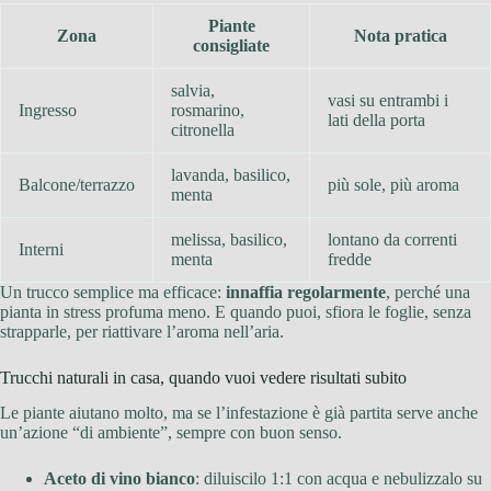
Piante
Zona
Nota pratica
consigliate
salvia,
vasi su entrambi i
Ingresso
rosmarino,
lati della porta
citronella
lavanda, basilico,
Balcone/terrazzo
più sole, più aroma
menta
melissa, basilico,
lontano da correnti
Interni
menta
fredde
Un trucco semplice ma efficace:
innaffia regolarmente
, perché una
pianta in stress profuma meno. E quando puoi, sfiora le foglie, senza
strapparle, per riattivare l’aroma nell’aria.
Trucchi naturali in casa, quando vuoi vedere risultati subito
Le piante aiutano molto, ma se l’infestazione è già partita serve anche
un’azione “di ambiente”, sempre con buon senso.
Aceto di vino bianco
: diluiscilo 1:1 con acqua e nebulizzalo su