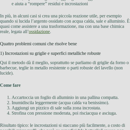
e aiuta a “rompere” residui e incrostazioni
In più, in alcuni casi si crea una piccola reazione utile, per esempio
quando si lucida l’argento ossidato con acqua calda, sale e alluminio. È
quasi come assistere a una trasformazione, ma con una base chimica
reale, legata all’
ossidazione
.
Quattro problemi comuni che risolve bene
1) Incrostazioni su griglie e superfici metalliche robuste
Qui il metodo dà il meglio, soprattutto se parliamo di griglie da forno o
barbecue, teglie in metallo resistente o parti robuste del lavello (non
lucide).
Come fare
Accartoccia un foglio di alluminio in una pallina compatta.
Inumidiscila leggermente (acqua calda va benissimo).
Aggiungi un pizzico di sale sulla zona incrostata.
Strofina con pressione moderata, poi risciacqua e asciuga.
Risultato tipico: le incrostazioni si staccano più facilmente, a costo di