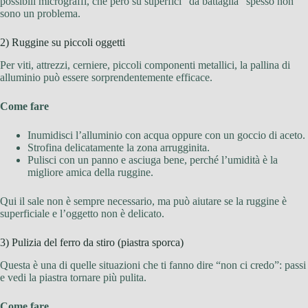
possibili micrograffi, che però su superfici “da battaglia” spesso non
sono un problema.
2) Ruggine su piccoli oggetti
Per viti, attrezzi, cerniere, piccoli componenti metallici, la pallina di
alluminio può essere sorprendentemente efficace.
Come fare
Inumidisci l’alluminio con acqua oppure con un goccio di aceto.
Strofina delicatamente la zona arrugginita.
Pulisci con un panno e asciuga bene, perché l’umidità è la
migliore amica della ruggine.
Qui il sale non è sempre necessario, ma può aiutare se la ruggine è
superficiale e l’oggetto non è delicato.
3) Pulizia del ferro da stiro (piastra sporca)
Questa è una di quelle situazioni che ti fanno dire “non ci credo”: passi
e vedi la piastra tornare più pulita.
Come fare