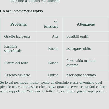
andranno a contatto con alimenti
Un mini promemoria rapido
Sì,
Problema
Attenzione
funziona
Griglie incrostate
Alta
possibili graffi
Ruggine
Buona
asciugare subito
superficiale
ferro caldo ma non
Piastra del ferro
Buona
estremo
Argento ossidato
Ottima
risciacquo accurato
Se lo usi nel modo giusto, foglio di alluminio e sale diventano quel
piccolo trucco domestico che ti salva quando serve, senza farti cadere
nella trappola del “va bene su tutto”. E, credimi, è già un superpotere.