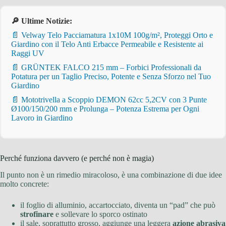
🔎 Ultime Notizie:
📄 Velway Telo Pacciamatura 1x10M 100g/m², Proteggi Orto e
Giardino con il Telo Anti Erbacce Permeabile e Resistente ai
Raggi UV
📄 GRÜNTEK FALCO 215 mm – Forbici Professionali da
Potatura per un Taglio Preciso, Potente e Senza Sforzo nel Tuo
Giardino
📄 Mototrivella a Scoppio DEMON 62cc 5,2CV con 3 Punte
Ø100/150/200 mm e Prolunga – Potenza Estrema per Ogni
Lavoro in Giardino
Perché funziona davvero (e perché non è magia)
Il punto non è un rimedio miracoloso, è una combinazione di due idee
molto concrete:
il foglio di alluminio, accartocciato, diventa un “pad” che può
strofinare
e sollevare lo sporco ostinato
il sale, soprattutto grosso, aggiunge una leggera
azione abrasiva