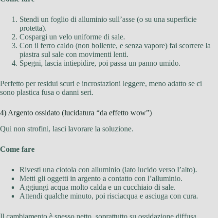
Stendi un foglio di alluminio sull’asse (o su una superficie
protetta).
Cospargi un velo uniforme di sale.
Con il ferro caldo (non bollente, e senza vapore) fai scorrere la
piastra sul sale con movimenti lenti.
Spegni, lascia intiepidire, poi passa un panno umido.
Perfetto per residui scuri e incrostazioni leggere, meno adatto se ci
sono plastica fusa o danni seri.
4) Argento ossidato (lucidatura “da effetto wow”)
Qui non strofini, lasci lavorare la soluzione.
Come fare
Rivesti una ciotola con alluminio (lato lucido verso l’alto).
Metti gli oggetti in argento a contatto con l’alluminio.
Aggiungi acqua molto calda e un cucchiaio di sale.
Attendi qualche minuto, poi risciacqua e asciuga con cura.
Il cambiamento è spesso netto, soprattutto su ossidazione diffusa.