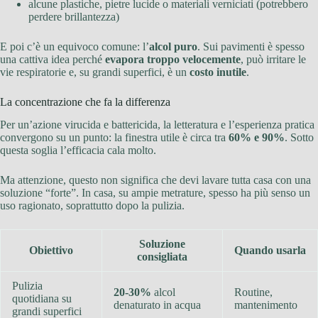
alcune plastiche, pietre lucide o materiali verniciati (potrebbero
perdere brillantezza)
E poi c’è un equivoco comune: l’
alcol puro
. Sui pavimenti è spesso
una cattiva idea perché
evapora troppo velocemente
, può irritare le
vie respiratorie e, su grandi superfici, è un
costo inutile
.
La concentrazione che fa la differenza
Per un’azione virucida e battericida, la letteratura e l’esperienza pratica
convergono su un punto: la finestra utile è circa tra
60% e 90%
. Sotto
questa soglia l’efficacia cala molto.
Ma attenzione, questo non significa che devi lavare tutta casa con una
soluzione “forte”. In casa, su ampie metrature, spesso ha più senso un
uso ragionato, soprattutto dopo la pulizia.
Soluzione
Obiettivo
Quando usarla
consigliata
Pulizia
20-30%
alcol
Routine,
quotidiana su
denaturato in acqua
mantenimento
grandi superfici