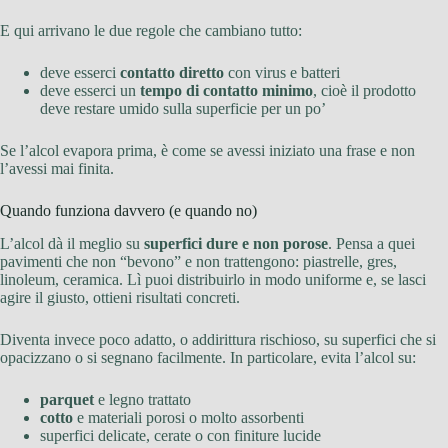
E qui arrivano le due regole che cambiano tutto:
deve esserci
contatto diretto
con virus e batteri
deve esserci un
tempo di contatto minimo
, cioè il prodotto
deve restare umido sulla superficie per un po’
Se l’alcol evapora prima, è come se avessi iniziato una frase e non
l’avessi mai finita.
Quando funziona davvero (e quando no)
L’alcol dà il meglio su
superfici dure e non porose
. Pensa a quei
pavimenti che non “bevono” e non trattengono: piastrelle, gres,
linoleum, ceramica. Lì puoi distribuirlo in modo uniforme e, se lasci
agire il giusto, ottieni risultati concreti.
Diventa invece poco adatto, o addirittura rischioso, su superfici che si
opacizzano o si segnano facilmente. In particolare, evita l’alcol su:
parquet
e legno trattato
cotto
e materiali porosi o molto assorbenti
superfici delicate, cerate o con finiture lucide