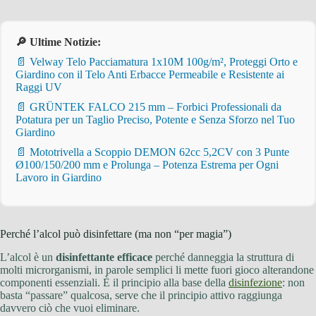
🔎 Ultime Notizie:
📄 Velway Telo Pacciamatura 1x10M 100g/m², Proteggi Orto e
Giardino con il Telo Anti Erbacce Permeabile e Resistente ai
Raggi UV
📄 GRÜNTEK FALCO 215 mm – Forbici Professionali da
Potatura per un Taglio Preciso, Potente e Senza Sforzo nel Tuo
Giardino
📄 Mototrivella a Scoppio DEMON 62cc 5,2CV con 3 Punte
Ø100/150/200 mm e Prolunga – Potenza Estrema per Ogni
Lavoro in Giardino
Perché l’alcol può disinfettare (ma non “per magia”)
L’alcol è un
disinfettante efficace
perché danneggia la struttura di
molti microrganismi, in parole semplici li mette fuori gioco alterandone
componenti essenziali. È il principio alla base della
disinfezione
: non
basta “passare” qualcosa, serve che il principio attivo raggiunga
davvero ciò che vuoi eliminare.