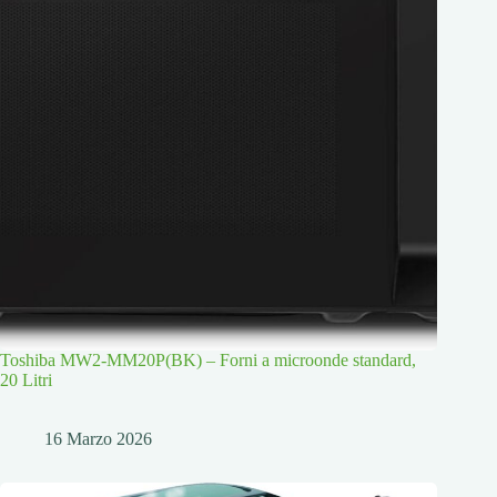
Toshiba MW2-MM20P(BK) – Forni a microonde standard,
20 Litri
16 Marzo 2026