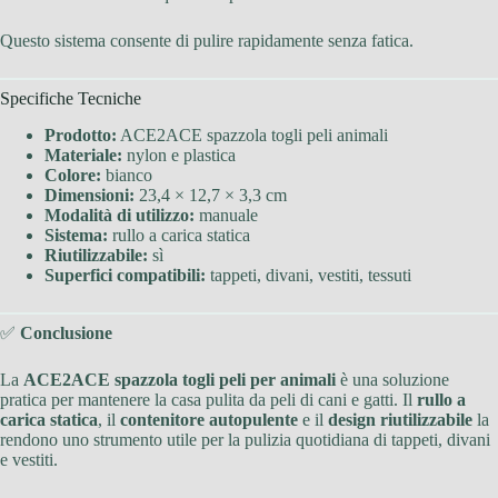
Questo sistema consente di pulire rapidamente senza fatica.
Specifiche Tecniche
Prodotto:
ACE2ACE spazzola togli peli animali
Materiale:
nylon e plastica
Colore:
bianco
Dimensioni:
23,4 × 12,7 × 3,3 cm
Modalità di utilizzo:
manuale
Sistema:
rullo a carica statica
Riutilizzabile:
sì
Superfici compatibili:
tappeti, divani, vestiti, tessuti
✅
Conclusione
La
ACE2ACE spazzola togli peli per animali
è una soluzione
pratica per mantenere la casa pulita da peli di cani e gatti. Il
rullo a
carica statica
, il
contenitore autopulente
e il
design riutilizzabile
la
rendono uno strumento utile per la pulizia quotidiana di tappeti, divani
e vestiti.