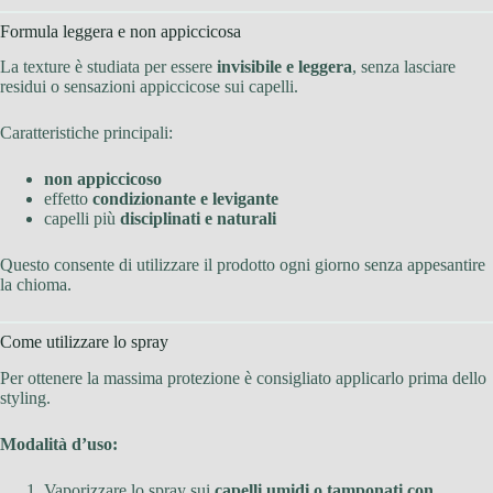
Formula leggera e non appiccicosa
La texture è studiata per essere
invisibile e leggera
, senza lasciare
residui o sensazioni appiccicose sui capelli.
Caratteristiche principali:
non appiccicoso
effetto
condizionante e levigante
capelli più
disciplinati e naturali
Questo consente di utilizzare il prodotto ogni giorno senza appesantire
la chioma.
Come utilizzare lo spray
Per ottenere la massima protezione è consigliato applicarlo prima dello
styling.
Modalità d’uso:
Vaporizzare lo spray sui
capelli umidi o tamponati con