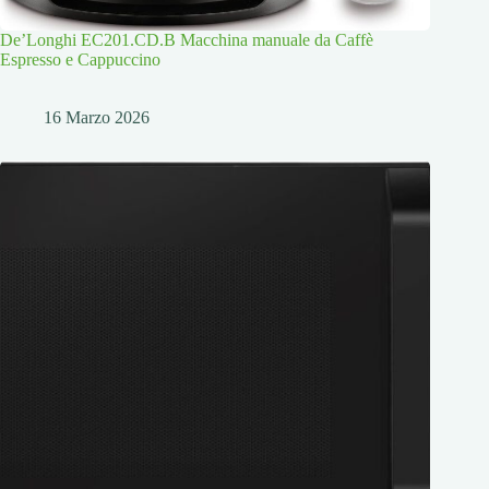
De’Longhi EC201.CD.B Macchina manuale da Caffè
Espresso e Cappuccino
16 Marzo 2026