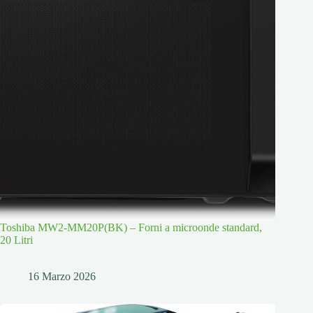
Toshiba MW2-MM20P(BK) – Forni a microonde standard,
20 Litri
16 Marzo 2026