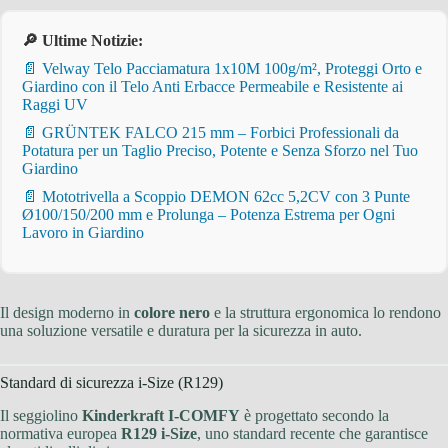
🔎 Ultime Notizie:
📄 Velway Telo Pacciamatura 1x10M 100g/m², Proteggi Orto e
Giardino con il Telo Anti Erbacce Permeabile e Resistente ai
Raggi UV
📄 GRÜNTEK FALCO 215 mm – Forbici Professionali da
Potatura per un Taglio Preciso, Potente e Senza Sforzo nel Tuo
Giardino
📄 Mototrivella a Scoppio DEMON 62cc 5,2CV con 3 Punte
Ø100/150/200 mm e Prolunga – Potenza Estrema per Ogni
Lavoro in Giardino
Il design moderno in
colore nero
e la struttura ergonomica lo rendono
una soluzione versatile e duratura per la sicurezza in auto.
Standard di sicurezza i-Size (R129)
Il seggiolino
Kinderkraft I-COMFY
è progettato secondo la
normativa europea
R129 i-Size
, uno standard recente che garantisce