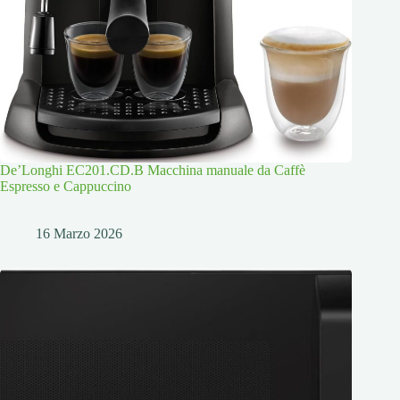
De’Longhi EC201.CD.B Macchina manuale da Caffè
Espresso e Cappuccino
16 Marzo 2026