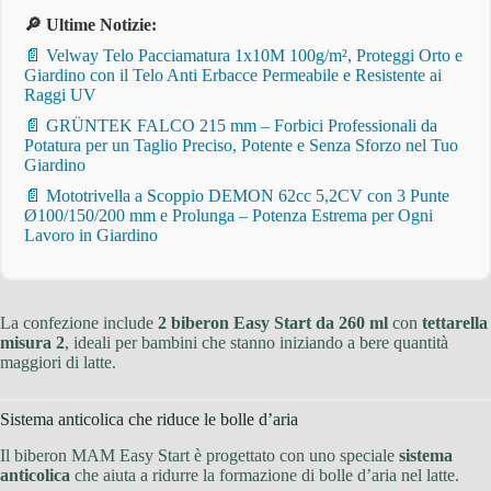
🔎 Ultime Notizie:
📄 Velway Telo Pacciamatura 1x10M 100g/m², Proteggi Orto e
Giardino con il Telo Anti Erbacce Permeabile e Resistente ai
Raggi UV
📄 GRÜNTEK FALCO 215 mm – Forbici Professionali da
Potatura per un Taglio Preciso, Potente e Senza Sforzo nel Tuo
Giardino
📄 Mototrivella a Scoppio DEMON 62cc 5,2CV con 3 Punte
Ø100/150/200 mm e Prolunga – Potenza Estrema per Ogni
Lavoro in Giardino
La confezione include
2 biberon Easy Start da 260 ml
con
tettarella
misura 2
, ideali per bambini che stanno iniziando a bere quantità
maggiori di latte.
Sistema anticolica che riduce le bolle d’aria
Il biberon MAM Easy Start è progettato con uno speciale
sistema
anticolica
che aiuta a ridurre la formazione di bolle d’aria nel latte.