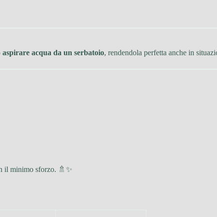
ò
aspirare acqua da un serbatoio
, rendendola perfetta anche in situazi
on il minimo sforzo. 🚿✨