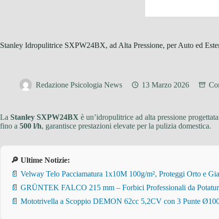
Stanley Idropulitrice SXPW24BX, ad Alta Pressione, per Auto ed Este
Redazione Psicologia News
13 Marzo 2026
Con
La
Stanley SXPW24BX
è un’idropulitrice ad alta pressione progettat
fino a
500 l/h
, garantisce prestazioni elevate per la pulizia domestica.
🔎 Ultime Notizie:
📄 Velway Telo Pacciamatura 1x10M 100g/m², Proteggi Orto e Giar
📄 GRÜNTEK FALCO 215 mm – Forbici Professionali da Potatura pe
📄 Mototrivella a Scoppio DEMON 62cc 5,2CV con 3 Punte Ø100/