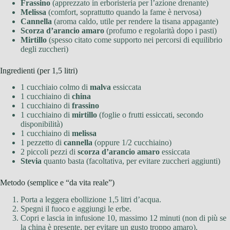
Frassino
(apprezzato in erboristeria per l’azione drenante)
Melissa
(comfort, soprattutto quando la fame è nervosa)
Cannella
(aroma caldo, utile per rendere la tisana appagante)
Scorza d’arancio amaro
(profumo e regolarità dopo i pasti)
Mirtillo
(spesso citato come supporto nei percorsi di equilibrio
degli zuccheri)
Ingredienti (per 1,5 litri)
1 cucchiaio colmo di
malva
essiccata
1 cucchiaino di
china
1 cucchiaino di
frassino
1 cucchiaino di
mirtillo
(foglie o frutti essiccati, secondo
disponibilità)
1 cucchiaino di
melissa
1 pezzetto di
cannella
(oppure 1/2 cucchiaino)
2 piccoli pezzi di
scorza d’arancio amaro
essiccata
Stevia
quanto basta (facoltativa, per evitare zuccheri aggiunti)
Metodo (semplice e “da vita reale”)
Porta a leggera ebollizione 1,5 litri d’acqua.
Spegni il fuoco e aggiungi le erbe.
Copri e lascia in infusione 10, massimo 12 minuti (non di più se
la china è presente, per evitare un gusto troppo amaro).