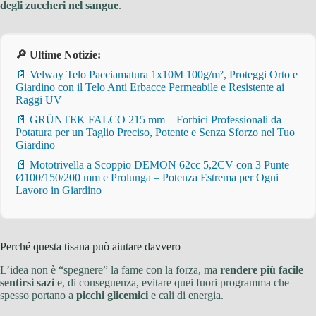
degli zuccheri nel sangue
.
🔎 Ultime Notizie:
📄 Velway Telo Pacciamatura 1x10M 100g/m², Proteggi Orto e
Giardino con il Telo Anti Erbacce Permeabile e Resistente ai
Raggi UV
📄 GRÜNTEK FALCO 215 mm – Forbici Professionali da
Potatura per un Taglio Preciso, Potente e Senza Sforzo nel Tuo
Giardino
📄 Mototrivella a Scoppio DEMON 62cc 5,2CV con 3 Punte
Ø100/150/200 mm e Prolunga – Potenza Estrema per Ogni
Lavoro in Giardino
Perché questa tisana può aiutare davvero
L’idea non è “spegnere” la fame con la forza, ma
rendere più facile
sentirsi sazi
e, di conseguenza, evitare quei fuori programma che
spesso portano a
picchi glicemici
e cali di energia.