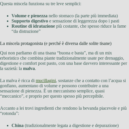
Questa miscela funziona su tre leve semplici:
Volume e pienezza
nello stomaco (la parte più immediata)
Supporto digestivo
e sensazione di leggerezza dopo i pasti
Routine di idratazione
più costante, che spesso riduce la fame
“da distrazione”
La miscela protagonista (e perché è diversa dalle solite tisane)
Qui non parliamo di una tisana “buona e basta”, ma di un mix
erboristico che combina piante tradizionalmente usate per drenaggio,
digestione e comfort post pasto, con una base davvero interessante per
la sazietà: la
malva
.
La malva è ricca di
mucillagini
, sostanze che a contatto con l’acqua si
gonfiano, aumentano di volume e possono contribuire a una
sensazione di pienezza. È un meccanismo semplice, quasi
“meccanico”, e proprio per questo spesso più percepibile.
Accanto a lei trovi ingredienti che rendono la bevanda piacevole e più
“rotonda”:
China
(tradizionalmente legata a digestione e depurazione)