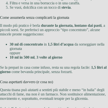
Filtra e versa in una borraccia o in una caraffa.
Se vuoi, dolcifica con un tocco di
stevia
.
Come assumerla senza complicarti la giornata
Il modo più pratico è berla
durante la giornata, lontano dai pasti
, a
piccoli sorsi. Se preferisci un approccio “tipo concentrato”, alcune
miscele pronte suggeriscono:
30 ml di concentrato
in
1,5 litri d’acqua
da sorseggiare nella
giornata
oppure
10 ml in 500 ml
,
3 volte al giorno
Se la prepari in casa come infuso, resta su una regola facile:
1,5 litri al
giorno
come bevanda principale, senza forzarti.
Cosa aspettarti davvero (e cosa no)
Questa tisana può aiutarti a sentirti più stabile e meno “in balia” degli
attacchi di fame, ma non è un farmaco. Non sostituisce alimentazione,
movimento e, soprattutto, eventuali terapie per la glicemia.