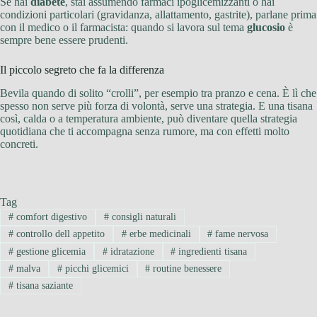
Se hai
diabete
, stai assumendo farmaci ipoglicemizzanti o hai
condizioni particolari (gravidanza, allattamento, gastrite), parlane prima
con il medico o il farmacista: quando si lavora sul tema
glucosio
è
sempre bene essere prudenti.
Il piccolo segreto che fa la differenza
Bevila quando di solito “crolli”, per esempio tra pranzo e cena. È lì che
spesso non serve più forza di volontà, serve una strategia. E una tisana
così, calda o a temperatura ambiente, può diventare quella strategia
quotidiana che ti accompagna senza rumore, ma con effetti molto
concreti.
Tag
#
comfort digestivo
#
consigli naturali
#
controllo dell appetito
#
erbe medicinali
#
fame nervosa
#
gestione glicemia
#
idratazione
#
ingredienti tisana
#
malva
#
picchi glicemici
#
routine benessere
#
tisana saziante