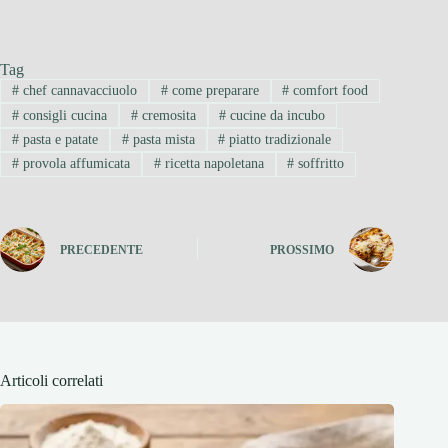
Tag
#
chef cannavacciuolo
#
come preparare
#
comfort food
#
consigli cucina
#
cremosita
#
cucine da incubo
#
pasta e patate
#
pasta mista
#
piatto tradizionale
#
provola affumicata
#
ricetta napoletana
#
soffritto
PRECEDENTE
PROSSIMO
Articoli correlati