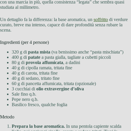
con una marcia in più, quella consistenza “legata” che sembra quasi
studiata al millimetro.
Un dettaglio fa la differenza: la base aromatica, un
soffritto
di verdure
curato, breve ma intenso, capace di dare profondità senza rubare la
scena.
Ingredienti (per 4 persone)
320 g di
pasta mista
(va benissimo anche “pasta mischiata”)
400 g di
patate
a pasta gialla, tagliate a cubetti piccoli
80 g di
provola affumicata
, a dadini
40 g di cipolla ramata, tritata fine
40 g di carota, tritata fine
40 g di sedano, tritato fine
60 g di pancetta affumicata, tritata (opzionale)
3 cucchiai di
olio extravergine d’oliva
Sale fino q.b.
Pepe nero q.b.
Basilico fresco, qualche foglia
Metodo
Prepara la base aromatica.
In una pentola capiente scalda