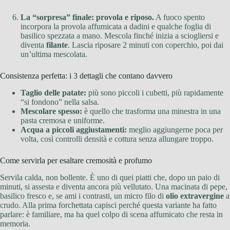
La “sorpresa” finale: provola e riposo.
A fuoco spento
incorpora la provola affumicata a dadini e qualche foglia di
basilico spezzata a mano. Mescola finché inizia a sciogliersi e
diventa
filante
. Lascia riposare 2 minuti con coperchio, poi dai
un’ultima mescolata.
Consistenza perfetta: i 3 dettagli che contano davvero
Taglio delle patate:
più sono piccoli i cubetti, più rapidamente
“si fondono” nella salsa.
Mescolare spesso:
è quello che trasforma una minestra in una
pasta cremosa e uniforme.
Acqua a piccoli aggiustamenti:
meglio aggiungerne poca per
volta, così controlli densità e cottura senza allungare troppo.
Come servirla per esaltare cremosità e profumo
Servila calda, non bollente. È uno di quei piatti che, dopo un paio di
minuti, si assesta e diventa ancora più vellutato. Una macinata di pepe,
basilico fresco e, se ami i contrasti, un micro filo di
olio extravergine
a
crudo. Alla prima forchettata capisci perché questa variante ha fatto
parlare: è familiare, ma ha quel colpo di scena affumicato che resta in
memoria.