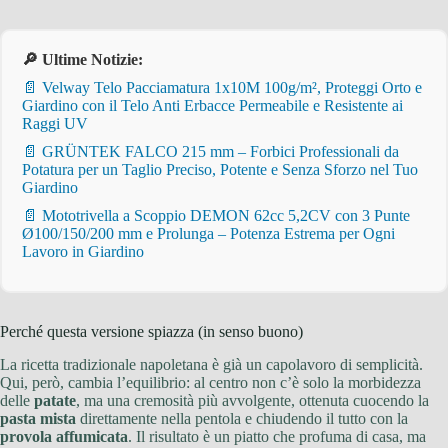
🔎 Ultime Notizie:
📄 Velway Telo Pacciamatura 1x10M 100g/m², Proteggi Orto e
Giardino con il Telo Anti Erbacce Permeabile e Resistente ai
Raggi UV
📄 GRÜNTEK FALCO 215 mm – Forbici Professionali da
Potatura per un Taglio Preciso, Potente e Senza Sforzo nel Tuo
Giardino
📄 Mototrivella a Scoppio DEMON 62cc 5,2CV con 3 Punte
Ø100/150/200 mm e Prolunga – Potenza Estrema per Ogni
Lavoro in Giardino
Perché questa versione spiazza (in senso buono)
La ricetta tradizionale napoletana è già un capolavoro di semplicità.
Qui, però, cambia l’equilibrio: al centro non c’è solo la morbidezza
delle
patate
, ma una cremosità più avvolgente, ottenuta cuocendo la
pasta mista
direttamente nella pentola e chiudendo il tutto con la
provola affumicata
. Il risultato è un piatto che profuma di casa, ma