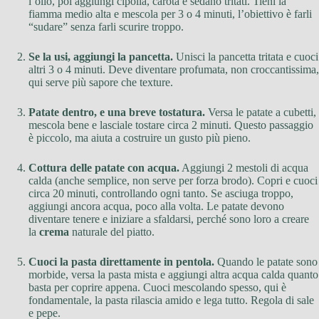
l’olio, poi aggiungi cipolla, carota e sedano tritati. Tieni la
fiamma medio alta e mescola per 3 o 4 minuti, l’obiettivo è farli
“sudare” senza farli scurire troppo.
Se la usi, aggiungi la pancetta.
Unisci la pancetta tritata e cuoci
altri 3 o 4 minuti. Deve diventare profumata, non croccantissima,
qui serve più sapore che texture.
Patate dentro, e una breve tostatura.
Versa le patate a cubetti,
mescola bene e lasciale tostare circa 2 minuti. Questo passaggio
è piccolo, ma aiuta a costruire un gusto più pieno.
Cottura delle patate con acqua.
Aggiungi 2 mestoli di acqua
calda (anche semplice, non serve per forza brodo). Copri e cuoci
circa 20 minuti, controllando ogni tanto. Se asciuga troppo,
aggiungi ancora acqua, poco alla volta. Le patate devono
diventare tenere e iniziare a sfaldarsi, perché sono loro a creare
la
crema
naturale del piatto.
Cuoci la pasta direttamente in pentola.
Quando le patate sono
morbide, versa la pasta mista e aggiungi altra acqua calda quanto
basta per coprire appena. Cuoci mescolando spesso, qui è
fondamentale, la pasta rilascia amido e lega tutto. Regola di sale
e pepe.