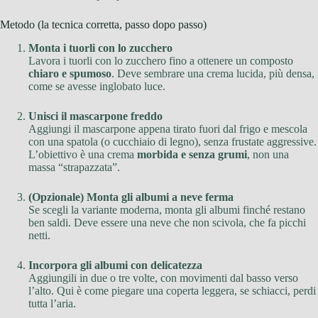
Metodo (la tecnica corretta, passo dopo passo)
Monta i tuorli con lo zucchero
Lavora i tuorli con lo zucchero fino a ottenere un composto
chiaro e spumoso
. Deve sembrare una crema lucida, più densa,
come se avesse inglobato luce.
Unisci il mascarpone freddo
Aggiungi il mascarpone appena tirato fuori dal frigo e mescola
con una spatola (o cucchiaio di legno), senza frustate aggressive.
L’obiettivo è una crema
morbida e senza grumi
, non una
massa “strapazzata”.
(Opzionale) Monta gli albumi a neve ferma
Se scegli la variante moderna, monta gli albumi finché restano
ben saldi. Deve essere una neve che non scivola, che fa picchi
netti.
Incorpora gli albumi con delicatezza
Aggiungili in due o tre volte, con movimenti dal basso verso
l’alto. Qui è come piegare una coperta leggera, se schiacci, perdi
tutta l’aria.