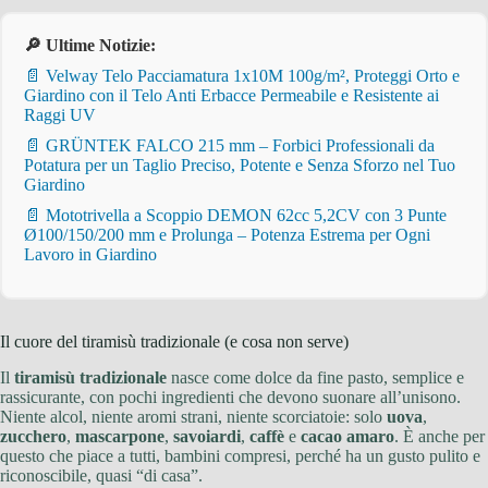
🔎 Ultime Notizie:
📄 Velway Telo Pacciamatura 1x10M 100g/m², Proteggi Orto e
Giardino con il Telo Anti Erbacce Permeabile e Resistente ai
Raggi UV
📄 GRÜNTEK FALCO 215 mm – Forbici Professionali da
Potatura per un Taglio Preciso, Potente e Senza Sforzo nel Tuo
Giardino
📄 Mototrivella a Scoppio DEMON 62cc 5,2CV con 3 Punte
Ø100/150/200 mm e Prolunga – Potenza Estrema per Ogni
Lavoro in Giardino
Il cuore del tiramisù tradizionale (e cosa non serve)
Il
tiramisù tradizionale
nasce come dolce da fine pasto, semplice e
rassicurante, con pochi ingredienti che devono suonare all’unisono.
Niente alcol, niente aromi strani, niente scorciatoie: solo
uova
,
zucchero
,
mascarpone
,
savoiardi
,
caffè
e
cacao amaro
. È anche per
questo che piace a tutti, bambini compresi, perché ha un gusto pulito e
riconoscibile, quasi “di casa”.