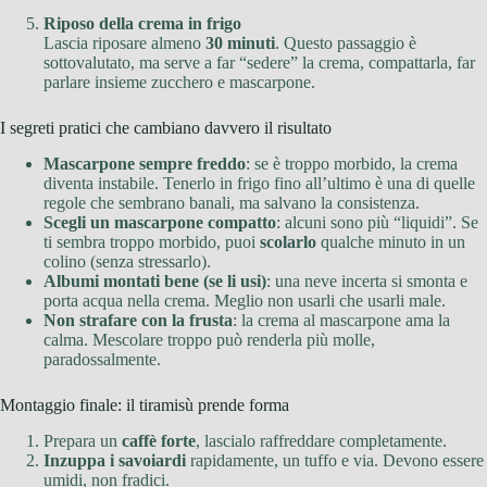
Riposo della crema in frigo
Lascia riposare almeno
30 minuti
. Questo passaggio è
sottovalutato, ma serve a far “sedere” la crema, compattarla, far
parlare insieme zucchero e mascarpone.
I segreti pratici che cambiano davvero il risultato
Mascarpone sempre freddo
: se è troppo morbido, la crema
diventa instabile. Tenerlo in frigo fino all’ultimo è una di quelle
regole che sembrano banali, ma salvano la consistenza.
Scegli un mascarpone compatto
: alcuni sono più “liquidi”. Se
ti sembra troppo morbido, puoi
scolarlo
qualche minuto in un
colino (senza stressarlo).
Albumi montati bene (se li usi)
: una neve incerta si smonta e
porta acqua nella crema. Meglio non usarli che usarli male.
Non strafare con la frusta
: la crema al mascarpone ama la
calma. Mescolare troppo può renderla più molle,
paradossalmente.
Montaggio finale: il tiramisù prende forma
Prepara un
caffè forte
, lascialo raffreddare completamente.
Inzuppa i savoiardi
rapidamente, un tuffo e via. Devono essere
umidi, non fradici.