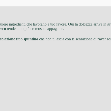
egliere ingredienti che lavorano a tuo favore. Qui la dolcezza arriva in g
reco
rende tutto più cremoso e appagante.
colazione fit
o
spuntino
che non ti lascia con la sensazione di “aver so
)