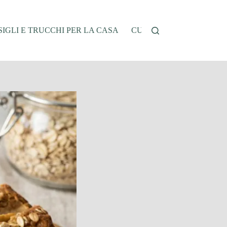
IGLI E TRUCCHI PER LA CASA
CUCINA E RICETTE
G