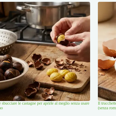
sbucciare le castagne per aprirle al meglio senza usare
Il trucchet
no
(senza rom