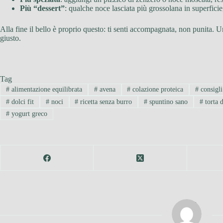
Più “dessert”
: qualche noce lasciata più grossolana in superficie
Alla fine il bello è proprio questo: ti senti accompagnata, non punita. Una
giusto.
Tag
#
alimentazione equilibrata
#
avena
#
colazione proteica
#
consigli
#
dolci fit
#
noci
#
ricetta senza burro
#
spuntino sano
#
torta d
#
yogurt greco