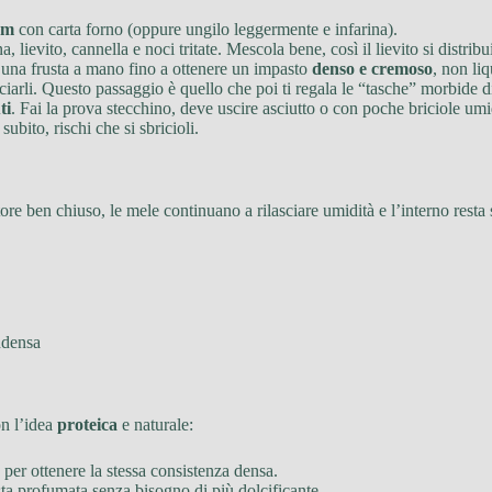
cm
con carta forno (oppure ungilo leggermente e infarina).
a, lievito, cannella e noci tritate. Mescola bene, così il lievito si distri
 una frusta a mano fino a ottenere un impasto
denso e cremoso
, non liq
arli. Questo passaggio è quello che poi ti regala le “tasche” morbide di 
ti
. Fai la prova stecchino, deve uscire asciutto o con poche briciole umi
ubito, rischi che si sbricioli.
ore ben chiuso, le mele continuano a rilasciare umidità e l’interno resta 
ndensa
on l’idea
proteica
e naturale:
 per ottenere la stessa consistenza densa.
ta profumata senza bisogno di più dolcificante.