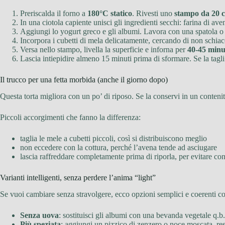
Preriscalda il forno a
180°C statico
. Rivesti uno
stampo da 20 
In una ciotola capiente unisci gli ingredienti secchi: farina di aven
Aggiungi lo yogurt greco e gli albumi. Lavora con una spatola o
Incorpora i cubetti di mela delicatamente, cercando di non schiacci
Versa nello stampo, livella la superficie e inforna per
40-45 minu
Lascia intiepidire almeno 15 minuti prima di sformare. Se la tagli s
Il trucco per una fetta morbida (anche il giorno dopo)
Questa torta migliora con un po’ di riposo. Se la conservi in un contenit
Piccoli accorgimenti che fanno la differenza:
taglia le mele a cubetti piccoli, così si distribuiscono meglio
non eccedere con la cottura, perché l’avena tende ad asciugare
lascia raffreddare completamente prima di riporla, per evitare co
Varianti intelligenti, senza perdere l’anima “light”
Se vuoi cambiare senza stravolgere, ecco opzioni semplici e coerenti c
Senza uova
: sostituisci gli albumi con una bevanda vegetale q.b.
Più speziata
: aggiungi un pizzico di zenzero o noce moscata, res