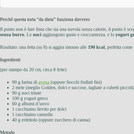
Perché questa torta “da dieta” funziona davvero
Il punto non è fare finta che sia una nuvola senza calorie, il punto è sc
senza burro
. Le
noci
aggiungono gusto e croccantezza, e lo
yogurt g
Risultato: una fetta (su 8) si aggira intorno alle
190 kcal
, perfetta come
Ingredienti
(per stampo da 20 cm, circa 8 fette)
90 g farina di
avena
(oppure fiocchi frullati fini)
2 mele (meglio Golden, dolci e succose, tagliate a cubetti piccoli
90 g noci tritate
100 g yogurt greco
60 g albumi d’uovo
1 cucchiaino lievito per dolci
1 cucchiaino cannella
40 g eritritolo (oppure zucchero di canna)
Metodo