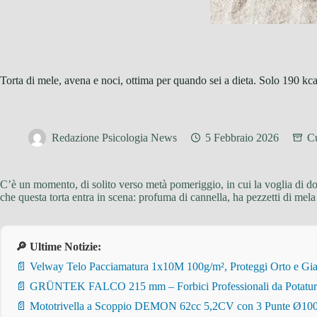
Torta di mele, avena e noci, ottima per quando sei a dieta. Solo 190 kca
Redazione Psicologia News
5 Febbraio 2026
Cu
C’è un momento, di solito verso metà pomeriggio, in cui la voglia di d
che questa torta entra in scena: profuma di cannella, ha pezzetti di mel
🔎 Ultime Notizie:
📄 Velway Telo Pacciamatura 1x10M 100g/m², Proteggi Orto e Giar
📄 GRÜNTEK FALCO 215 mm – Forbici Professionali da Potatura pe
📄 Mototrivella a Scoppio DEMON 62cc 5,2CV con 3 Punte Ø100/