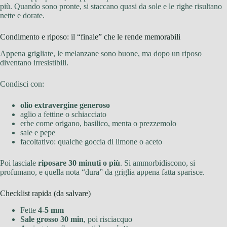
più. Quando sono pronte, si staccano quasi da sole e le righe risultano
nette e dorate.
Condimento e riposo: il “finale” che le rende memorabili
Appena grigliate, le melanzane sono buone, ma dopo un riposo
diventano irresistibili.
Condisci con:
olio extravergine generoso
aglio a fettine o schiacciato
erbe come origano, basilico, menta o prezzemolo
sale e pepe
facoltativo: qualche goccia di limone o aceto
Poi lasciale
riposare 30 minuti o più
. Si ammorbidiscono, si
profumano, e quella nota “dura” da griglia appena fatta sparisce.
Checklist rapida (da salvare)
Fette
4-5 mm
Sale grosso 30 min
, poi risciacquo