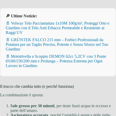
🔎 Ultime Notizie:
📄 Velway Telo Pacciamatura 1x10M 100g/m², Proteggi Orto e
Giardino con il Telo Anti Erbacce Permeabile e Resistente ai
Raggi UV
📄 GRÜNTEK FALCO 215 mm – Forbici Professionali da
Potatura per un Taglio Preciso, Potente e Senza Sforzo nel Tuo
Giardino
📄 Mototrivella a Scoppio DEMON 62cc 5,2CV con 3 Punte
Ø100/150/200 mm e Prolunga – Potenza Estrema per Ogni
Lavoro in Giardino
Il trucco che cambia tutto (e perché funziona)
La combinazione è questa:
Sale grosso per 30 minuti
, per tirare fuori acqua in eccesso e
parte dell’amaro.
Asciugatura accurata
, perché l’umidità è nemica delle righe