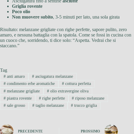
Asciugatura fino a sentirle
asciutte
Griglia rovente
Poco olio
Non muovere subito
, 3-5 minuti per lato, una sola girata
Risultato: melanzane grigliate con righe perfette, sapore pulito, zero
amaro, e nessuna battaglia con la spatola. Come se fossi in cucina con
un cuoco che, sorridendo, ti dice solo: “Aspetta. Vedrai che si
staccano.”
Tag
#
anti amaro
#
asciugatura melanzane
#
condimento erbe aromatiche
#
cottura perfetta
#
melanzane grigliate
#
olio extravergine oliva
#
piastra rovente
#
righe perfette
#
riposo melanzane
#
sale grosso
#
taglio melanzane
#
trucco griglia
PRECEDENTE
PROSSIMO