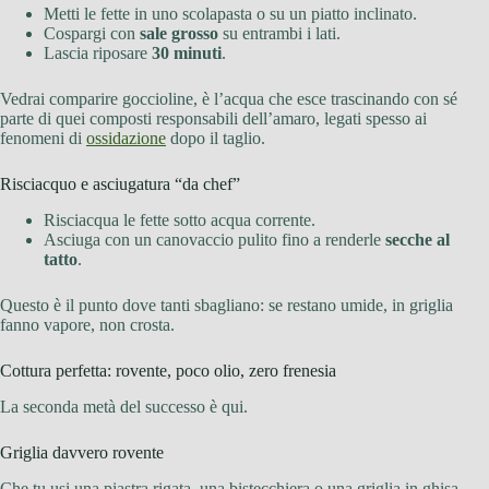
Metti le fette in uno scolapasta o su un piatto inclinato.
Cospargi con
sale grosso
su entrambi i lati.
Lascia riposare
30 minuti
.
Vedrai comparire goccioline, è l’acqua che esce trascinando con sé
parte di quei composti responsabili dell’amaro, legati spesso ai
fenomeni di
ossidazione
dopo il taglio.
Risciacquo e asciugatura “da chef”
Risciacqua le fette sotto acqua corrente.
Asciuga con un canovaccio pulito fino a renderle
secche al
tatto
.
Questo è il punto dove tanti sbagliano: se restano umide, in griglia
fanno vapore, non crosta.
Cottura perfetta: rovente, poco olio, zero frenesia
La seconda metà del successo è qui.
Griglia davvero rovente
Che tu usi una piastra rigata, una bistecchiera o una griglia in ghisa,