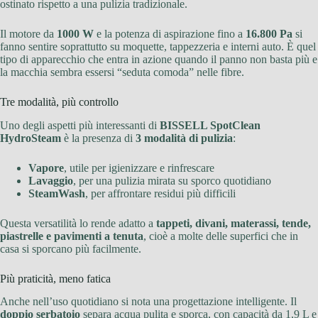
ostinato rispetto a una pulizia tradizionale.
Il motore da
1000 W
e la potenza di aspirazione fino a
16.800 Pa
si
fanno sentire soprattutto su moquette, tappezzeria e interni auto. È quel
tipo di apparecchio che entra in azione quando il panno non basta più e
la macchia sembra essersi “seduta comoda” nelle fibre.
Tre modalità, più controllo
Uno degli aspetti più interessanti di
BISSELL SpotClean
HydroSteam
è la presenza di
3 modalità di pulizia
:
Vapore
, utile per igienizzare e rinfrescare
Lavaggio
, per una pulizia mirata su sporco quotidiano
SteamWash
, per affrontare residui più difficili
Questa versatilità lo rende adatto a
tappeti, divani, materassi, tende,
piastrelle e pavimenti a tenuta
, cioè a molte delle superfici che in
casa si sporcano più facilmente.
Più praticità, meno fatica
Anche nell’uso quotidiano si nota una progettazione intelligente. Il
doppio serbatoio
separa acqua pulita e sporca, con capacità da 1,9 L e