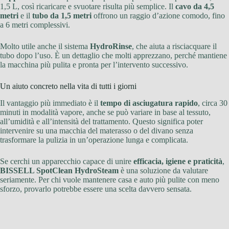
1,5 L, così ricaricare e svuotare risulta più semplice. Il
cavo da 4,5
metri
e il
tubo da 1,5 metri
offrono un raggio d’azione comodo, fino
a 6 metri complessivi.
Molto utile anche il sistema
HydroRinse
, che aiuta a risciacquare il
tubo dopo l’uso. È un dettaglio che molti apprezzano, perché mantiene
la macchina più pulita e pronta per l’intervento successivo.
Un aiuto concreto nella vita di tutti i giorni
Il vantaggio più immediato è il
tempo di asciugatura rapido
, circa 30
minuti in modalità vapore, anche se può variare in base al tessuto,
all’umidità e all’intensità del trattamento. Questo significa poter
intervenire su una macchia del materasso o del divano senza
trasformare la pulizia in un’operazione lunga e complicata.
Se cerchi un apparecchio capace di unire
efficacia, igiene e praticità
,
BISSELL SpotClean HydroSteam
è una soluzione da valutare
seriamente. Per chi vuole mantenere casa e auto più pulite con meno
sforzo, provarlo potrebbe essere una scelta davvero sensata.