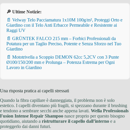
🔎 Ultime Notizie:
📄 Velway Telo Pacciamatura 1x10M 100g/m², Proteggi Orto e
Giardino con il Telo Anti Erbacce Permeabile e Resistente ai
Raggi UV
📄 GRÜNTEK FALCO 215 mm – Forbici Professionali da
Potatura per un Taglio Preciso, Potente e Senza Sforzo nel Tuo
Giardino
📄 Mototrivella a Scoppio DEMON 62cc 5,2CV con 3 Punte
Ø100/150/200 mm e Prolunga – Potenza Estrema per Ogni
Lavoro in Giardino
Una risposta pratica ai capelli stressati
Quando la fibra capillare è danneggiata, il problema non è solo
estetico. I capelli diventano più fragili, si spezzano durante il brushing
e tendono a sembrare secchi anche appena lavati.
Wella Professionals
Fusion Intense Repair Shampoo
nasce proprio per questo bisogno
quotidiano, aiutando a
ristrutturare il capello dall’interno
e a
proteggerlo dai danni futuri.