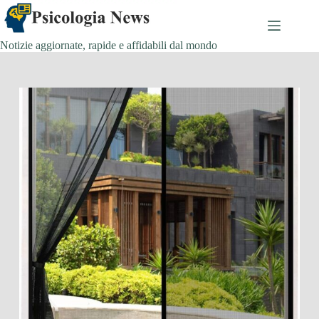
Salta
al
contenuto
Notizie aggiornate, rapide e affidabili dal mondo