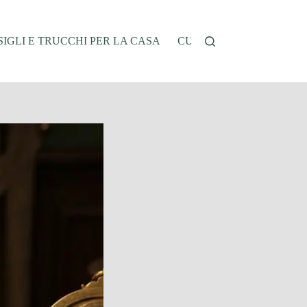
IGLI E TRUCCHI PER LA CASA
CUCINA E RICETTE
G