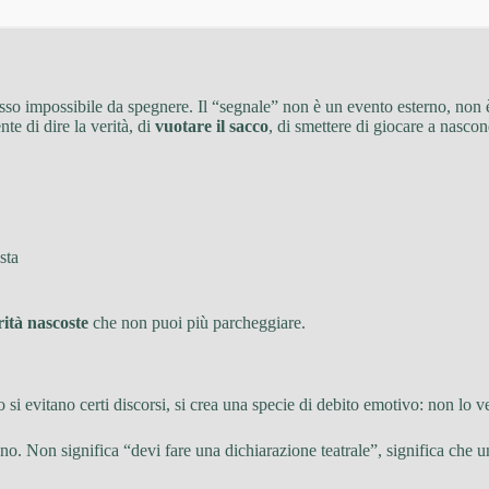
sso impossibile da spegnere. Il “segnale” non è un evento esterno, non 
te di dire la verità, di
vuotare il sacco
, di smettere di giocare a nasco
sta
rità nascoste
che non puoi più parcheggiare.
 si evitano certi discorsi, si crea una specie di debito emotivo: non lo ved
o. Non significa “devi fare una dichiarazione teatrale”, significa che un 