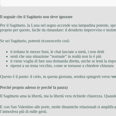
Il segnale che il Sagittario non deve ignorare
Per il Sagittario, la Luna nel segno accende una lampadina potente, spe
proprio per questo, facile da rimandare: il desiderio improvviso e insisten
Se sei Sagittario, potresti riconoscerlo così:
ti irritano le mezze frasi, le chat lasciate a metà, i non detti
senti che una situazione “normale” in realtà non lo è più
ti viene voglia di fare una domanda diretta, anche se temi la rispo
ripensi a un tema vecchio, come se tornasse a chiedere chiusura
Questo è il punto: il cielo, in questa giornata, sembra spingerti verso
ve
Perché proprio adesso (e perché fa paura)
Il Sagittario ama la libertà, ma la libertà vera richiede chiarezza. Quando
E con San Valentino alle porte, molte dinamiche relazionali si amplifican
l’atmosfera più di mille gesti.