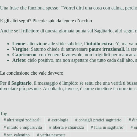
Una frase che funziona spesso: “Vorrei dirti una cosa con calma, perch
E gli altri segni? Piccole spie da tenere d’occhio
Anche se il riflettore di questa giornata punta sul Sagittario, altri segni
Leone
: attenzione alle sfide subdole, l’
intuito extra
c’è, ma va us
Vergine
: Saturno chiede di attraversare
paure irrazionali
, la se
Capricorno
: con Venere favorevole, non irrigidirti per mancanza 
Ariete
: cielo positivo, ma non aspettare che tutto cada dall’alto,
La conclusione che vale davvero
Per il
Sagittario
, il messaggio è limpido: se senti che una verità ti b
diventare più pesante. Ascoltarlo, invece, è come rimettere il cuore in c
Tag
#
altri segni zodiacali
#
astrologia
#
consigli pratici sagittario
#
din
#
intuito e impulsivita
#
liberta e chiarezza
#
luna in sagittario
#
or
#
san valentino
#
verita nascoste