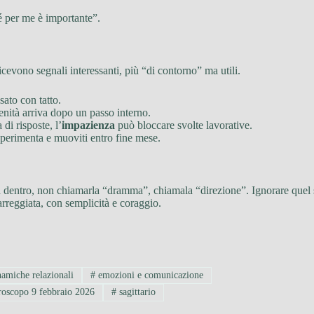
é per me è importante”.
 ricevono segnali interessanti, più “di contorno” ma utili.
ato con tatto.
renità arriva dopo un passo interno.
di risposte, l’
impazienza
può bloccare svolte lavorative.
 sperimenta e muoviti entro fine mese.
ussa dentro, non chiamarla “dramma”, chiamala “direzione”. Ignorare que
arreggiata, con semplicità e coraggio.
amiche relazionali
#
emozioni e comunicazione
oscopo 9 febbraio 2026
#
sagittario