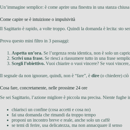
Un’immagine semplice: è come aprire una finestra in una stanza chiusa da
Come capire se è intuizione o impulsività
Il Sagittario è rapido, a volte troppo. Quindi la domanda è lecita: sto 
Prova questo mini filtro in 3 passaggi:
Aspetta un’ora.
Se l’urgenza resta identica, non è solo un capri
Scrivi una frase.
Se riesci a riassumere tutto in una frase semplic
Scegli l’obiettivo.
Vuoi chiarire o vuoi vincere? Se vuoi vincere, 
Il segnale da non ignorare, quindi, non è “fare”, è
dire
(o chiedere) ciò 
Cosa fare, concretamente, nelle prossime 24 ore
Se sei Sagittario, l’azione migliore è piccola ma precisa. Niente fughe in
chiarisci un confine (cosa accetti e cosa no)
fai una domanda che rimandi da troppo tempo
proponi un incontro breve e reale, anche solo un caffè
se temi di ferire, usa delicatezza, ma non annacquare il senso