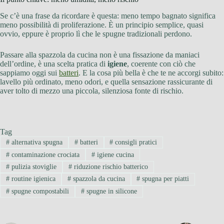
Se c’è una frase da ricordare è questa: meno tempo bagnato significa
meno possibilità di proliferazione. È un principio semplice, quasi
ovvio, eppure è proprio lì che le spugne tradizionali perdono.
Passare alla spazzola da cucina non è una fissazione da maniaci
dell’ordine, è una scelta pratica di
igiene
, coerente con ciò che
sappiamo oggi sui
batteri
. E la cosa più bella è che te ne accorgi subito:
lavello più ordinato, meno odori, e quella sensazione rassicurante di
aver tolto di mezzo una piccola, silenziosa fonte di rischio.
Tag
#
alternativa spugna
#
batteri
#
consigli pratici
#
contaminazione crociata
#
igiene cucina
#
pulizia stoviglie
#
riduzione rischio batterico
#
routine igienica
#
spazzola da cucina
#
spugna per piatti
#
spugne compostabili
#
spugne in silicone