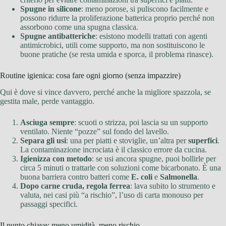
Spugne in silicone
: meno porose, si puliscono facilmente e
possono ridurre la proliferazione batterica proprio perché non
assorbono come una spugna classica.
Spugne antibatteriche
: esistono modelli trattati con agenti
antimicrobici, utili come supporto, ma non sostituiscono le
buone pratiche (se resta umida e sporca, il problema rinasce).
Routine igienica: cosa fare ogni giorno (senza impazzire)
Qui è dove si vince davvero, perché anche la migliore spazzola, se
gestita male, perde vantaggio.
Asciuga sempre
: scuoti o strizza, poi lascia su un supporto
ventilato. Niente “pozze” sul fondo del lavello.
Separa gli usi
: una per piatti e stoviglie, un’altra per
superfici
.
La contaminazione incrociata è il classico errore da cucina.
Igienizza con metodo
: se usi ancora spugne, puoi bollirle per
circa 5 minuti o trattarle con soluzioni come bicarbonato. È una
buona barriera contro batteri come
E. coli
e
Salmonella
.
Dopo carne cruda, regola ferrea
: lava subito lo strumento e
valuta, nei casi più “a rischio”, l’uso di carta monouso per
passaggi specifici.
Il punto chiave: meno umidità, meno rischio