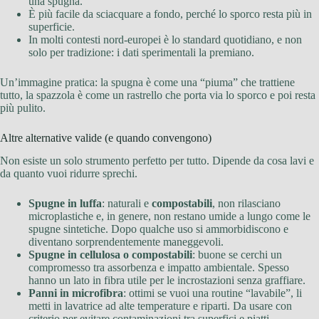
una spugna.
È più facile da sciacquare a fondo, perché lo sporco resta più in
superficie.
In molti contesti nord-europei è lo standard quotidiano, e non
solo per tradizione: i dati sperimentali la premiano.
Un’immagine pratica: la spugna è come una “piuma” che trattiene
tutto, la spazzola è come un rastrello che porta via lo sporco e poi resta
più pulito.
Altre alternative valide (e quando convengono)
Non esiste un solo strumento perfetto per tutto. Dipende da cosa lavi e
da quanto vuoi ridurre sprechi.
Spugne in luffa
: naturali e
compostabili
, non rilasciano
microplastiche e, in genere, non restano umide a lungo come le
spugne sintetiche. Dopo qualche uso si ammorbidiscono e
diventano sorprendentemente maneggevoli.
Spugne in cellulosa o compostabili
: buone se cerchi un
compromesso tra assorbenza e impatto ambientale. Spesso
hanno un lato in fibra utile per le incrostazioni senza graffiare.
Panni in microfibra
: ottimi se vuoi una routine “lavabile”, li
metti in lavatrice ad alte temperature e riparti. Da usare con
criterio per evitare contaminazioni tra superfici e piatti.