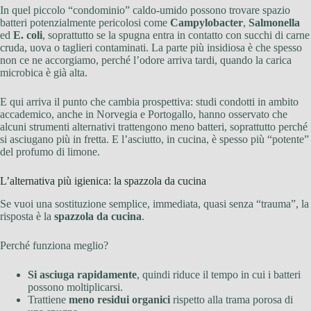
In quel piccolo “condominio” caldo-umido possono trovare spazio
batteri potenzialmente pericolosi come
Campylobacter
,
Salmonella
ed
E. coli
, soprattutto se la spugna entra in contatto con succhi di carne
cruda, uova o taglieri contaminati. La parte più insidiosa è che spesso
non ce ne accorgiamo, perché l’odore arriva tardi, quando la carica
microbica è già alta.
E qui arriva il punto che cambia prospettiva: studi condotti in ambito
accademico, anche in Norvegia e Portogallo, hanno osservato che
alcuni strumenti alternativi trattengono meno batteri, soprattutto perché
si asciugano più in fretta. E l’asciutto, in cucina, è spesso più “potente”
del profumo di limone.
L’alternativa più igienica: la spazzola da cucina
Se vuoi una sostituzione semplice, immediata, quasi senza “trauma”, la
risposta è la
spazzola da cucina
.
Perché funziona meglio?
Si asciuga rapidamente
, quindi riduce il tempo in cui i batteri
possono moltiplicarsi.
Trattiene
meno residui organici
rispetto alla trama porosa di