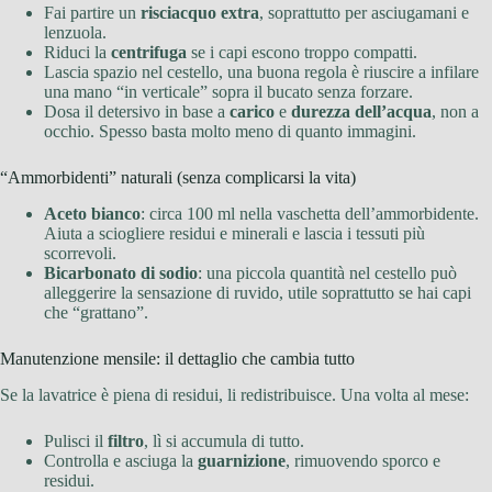
Fai partire un
risciacquo extra
, soprattutto per asciugamani e
lenzuola.
Riduci la
centrifuga
se i capi escono troppo compatti.
Lascia spazio nel cestello, una buona regola è riuscire a infilare
una mano “in verticale” sopra il bucato senza forzare.
Dosa il detersivo in base a
carico
e
durezza dell’acqua
, non a
occhio. Spesso basta molto meno di quanto immagini.
“Ammorbidenti” naturali (senza complicarsi la vita)
Aceto bianco
: circa 100 ml nella vaschetta dell’ammorbidente.
Aiuta a sciogliere residui e minerali e lascia i tessuti più
scorrevoli.
Bicarbonato di sodio
: una piccola quantità nel cestello può
alleggerire la sensazione di ruvido, utile soprattutto se hai capi
che “grattano”.
Manutenzione mensile: il dettaglio che cambia tutto
Se la lavatrice è piena di residui, li redistribuisce. Una volta al mese:
Pulisci il
filtro
, lì si accumula di tutto.
Controlla e asciuga la
guarnizione
, rimuovendo sporco e
residui.