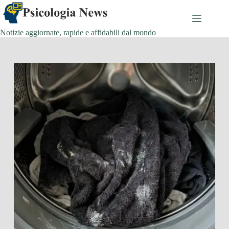
Salta
al
contenuto
Notizie aggiornate, rapide e affidabili dal mondo