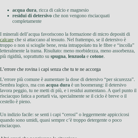
acqua dura
, ricca di calcio e magnesio
residui di detersivo
che non vengono risciacquati
completamente
I minerali dell’acqua favoriscono la formazione di micro depositi di
calcare
che si attaccano al tessuto. Nel frattempo, se il detersivo è
troppo o non si scioglie bene, resta intrappolato tra le fibre e “incolla”
letteralmente la trama. Risultato: meno morbidezza, meno assorbenza,
più rigidità, soprattutto su
spugna
,
lenzuola
e
cotone
.
L’errore che rovina i capi senza che tu te ne accorga
L’errore più comune è aumentare la dose di detersivo “per sicurezza”.
Sembra logico, ma con
acqua dura
è un boomerang: il detersivo
lavora peggio, tu ne metti di più, e i residui aumentano. A quel punto il
risciacquo fatica a portarli via, specialmente se il ciclo è breve o il
cestello è pieno.
Un indizio facile: se senti i capi “cerosi” o leggermente appiccicosi
quando sono umidi, quasi sempre c’è troppo detergente o poco
risciacquo.