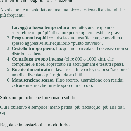
Altri errori che peggiorano la situazione
A volte non è un solo fattore, ma una piccola catena di abitudini. Le
più frequenti:
Lavaggi a bassa temperatura
per tutto, anche quando
servirebbe un po’ più di calore per sciogliere residui e grassi.
Programmi rapidi
con risciacquo insufficiente, comodi ma
spesso aggressivi sull’equilibrio “pulito davvero”.
Cestello troppo pieno
, l’acqua non circola e il detersivo non si
distribuisce bene.
Centrifuga troppo intensa
(oltre 800 o 1000 giri), che
comprime le fibre, soprattutto su asciugamani e tessuti spessi.
Bucato dimenticato
in lavatrice a fine ciclo, i capi si “siedono”
umidi e diventano più rigidi da asciutti.
Manutenzione scarsa
, filtro sporco, guarnizione con residui,
calcare interno che rimette sporco in circolo.
Soluzioni pratiche che funzionano subito
Qui l’obiettivo è semplice: meno patina, più risciacquo, più aria tra i
capi.
Regola le impostazioni in modo furbo