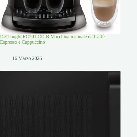
De’Longhi EC201.CD.B Macchina manuale da Caffè
Espresso e Cappuccino
16 Marzo 2026