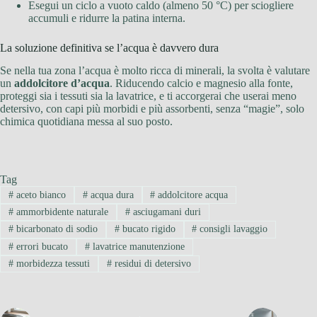
Esegui un ciclo a vuoto caldo (almeno 50 °C) per sciogliere
accumuli e ridurre la patina interna.
La soluzione definitiva se l’acqua è davvero dura
Se nella tua zona l’acqua è molto ricca di minerali, la svolta è valutare
un
addolcitore d’acqua
. Riducendo calcio e magnesio alla fonte,
proteggi sia i tessuti sia la lavatrice, e ti accorgerai che userai meno
detersivo, con capi più morbidi e più assorbenti, senza “magie”, solo
chimica quotidiana messa al suo posto.
Tag
#
aceto bianco
#
acqua dura
#
addolcitore acqua
#
ammorbidente naturale
#
asciugamani duri
#
bicarbonato di sodio
#
bucato rigido
#
consigli lavaggio
#
errori bucato
#
lavatrice manutenzione
#
morbidezza tessuti
#
residui di detersivo