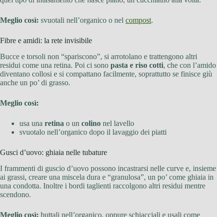
Meglio così:
svuotali nell’organico o nel
compost
.
Fibre e amidi: la rete invisibile
Bucce e torsoli non “spariscono”, si arrotolano e trattengono altri
residui come una retina. Poi ci sono
pasta e riso cotti
, che con l’amido
diventano collosi e si compattano facilmente, soprattutto se finisce giù
anche un po’ di grasso.
Meglio così:
usa una
retina
o un
colino
nel lavello
svuotalo nell’organico dopo il lavaggio dei piatti
Gusci d’uovo: ghiaia nelle tubature
I frammenti di guscio d’uovo possono incastrarsi nelle curve e, insieme
ai grassi, creare una miscela dura e “granulosa”, un po’ come ghiaia in
una condotta. Inoltre i bordi taglienti raccolgono altri residui mentre
scendono.
Meglio così:
buttali nell’organico, oppure schiacciali e usali come