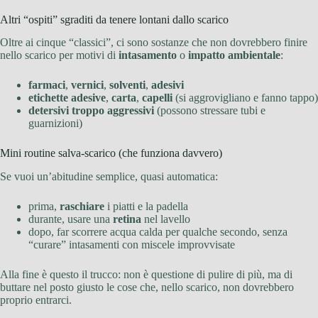
Altri “ospiti” sgraditi da tenere lontani dallo scarico
Oltre ai cinque “classici”, ci sono sostanze che non dovrebbero finire
nello scarico per motivi di
intasamento
o
impatto ambientale
:
farmaci
,
vernici
,
solventi
,
adesivi
etichette adesive
,
carta
,
capelli
(si aggrovigliano e fanno tappo)
detersivi troppo aggressivi
(possono stressare tubi e
guarnizioni)
Mini routine salva-scarico (che funziona davvero)
Se vuoi un’abitudine semplice, quasi automatica:
prima,
raschiare
i piatti e la padella
durante, usare una
retina
nel lavello
dopo, far scorrere acqua calda per qualche secondo, senza
“curare” intasamenti con miscele improvvisate
Alla fine è questo il trucco: non è questione di pulire di più, ma di
buttare nel posto giusto le cose che, nello scarico, non dovrebbero
proprio entrarci.