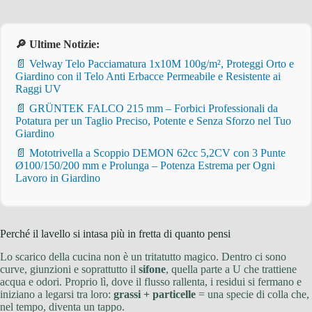
🔎 Ultime Notizie:
📄 Velway Telo Pacciamatura 1x10M 100g/m², Proteggi Orto e
Giardino con il Telo Anti Erbacce Permeabile e Resistente ai
Raggi UV
📄 GRÜNTEK FALCO 215 mm – Forbici Professionali da
Potatura per un Taglio Preciso, Potente e Senza Sforzo nel Tuo
Giardino
📄 Mototrivella a Scoppio DEMON 62cc 5,2CV con 3 Punte
Ø100/150/200 mm e Prolunga – Potenza Estrema per Ogni
Lavoro in Giardino
Perché il lavello si intasa più in fretta di quanto pensi
Lo scarico della cucina non è un tritatutto magico. Dentro ci sono
curve, giunzioni e soprattutto il
sifone
, quella parte a U che trattiene
acqua e odori. Proprio lì, dove il flusso rallenta, i residui si fermano e
iniziano a legarsi tra loro:
grassi + particelle
= una specie di colla che,
nel tempo, diventa un tappo.