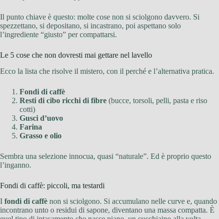
Il punto chiave è questo: molte cose non si sciolgono davvero. Si
spezzettano, si depositano, si incastrano, poi aspettano solo
l’ingrediente “giusto” per compattarsi.
Le 5 cose che non dovresti mai gettare nel lavello
Ecco la lista che risolve il mistero, con il perché e l’alternativa pratica.
Fondi di caffè
Resti di cibo ricchi di fibre
(bucce, torsoli, pelli, pasta e riso
cotti)
Gusci d’uovo
Farina
Grasso e olio
Sembra una selezione innocua, quasi “naturale”. Ed è proprio questo
l’inganno.
Fondi di caffè: piccoli, ma testardi
I
fondi di caffè
non si sciolgono. Si accumulano nelle curve e, quando
incontrano unto o residui di sapone, diventano una massa compatta. È
quel tipo di intasamento che nasce piano, un cucchiaino alla volta.