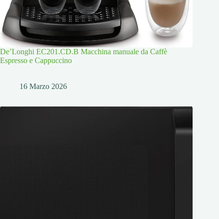
De’Longhi EC201.CD.B Macchina manuale da Caffè
Espresso e Cappuccino
16 Marzo 2026