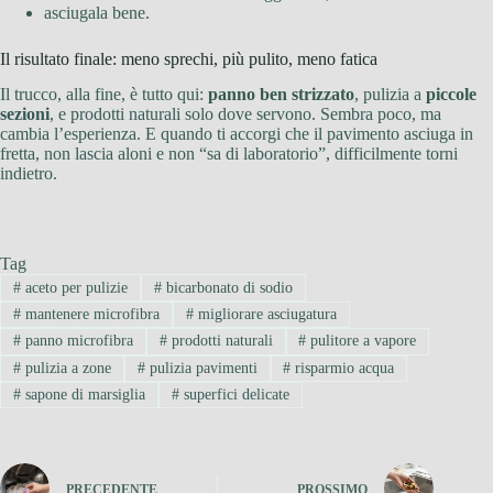
asciugala bene.
Il risultato finale: meno sprechi, più pulito, meno fatica
Il trucco, alla fine, è tutto qui:
panno ben strizzato
, pulizia a
piccole
sezioni
, e prodotti naturali solo dove servono. Sembra poco, ma
cambia l’esperienza. E quando ti accorgi che il pavimento asciuga in
fretta, non lascia aloni e non “sa di laboratorio”, difficilmente torni
indietro.
Tag
#
aceto per pulizie
#
bicarbonato di sodio
#
mantenere microfibra
#
migliorare asciugatura
#
panno microfibra
#
prodotti naturali
#
pulitore a vapore
#
pulizia a zone
#
pulizia pavimenti
#
risparmio acqua
#
sapone di marsiglia
#
superfici delicate
PRECEDENTE
PROSSIMO