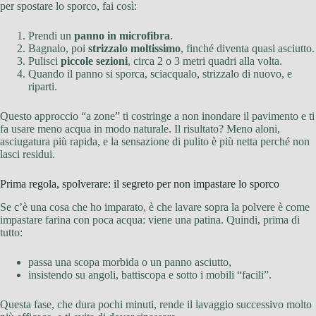
per spostare lo sporco, fai così:
Prendi un
panno in microfibra
.
Bagnalo, poi
strizzalo moltissimo
, finché diventa quasi asciutto.
Pulisci
piccole sezioni
, circa 2 o 3 metri quadri alla volta.
Quando il panno si sporca, sciacqualo, strizzalo di nuovo, e
riparti.
Questo approccio “a zone” ti costringe a non inondare il pavimento e ti
fa usare meno acqua in modo naturale. Il risultato? Meno aloni,
asciugatura più rapida, e la sensazione di pulito è più netta perché non
lasci residui.
Prima regola, spolverare: il segreto per non impastare lo sporco
Se c’è una cosa che ho imparato, è che lavare sopra la polvere è come
impastare farina con poca acqua: viene una patina. Quindi, prima di
tutto:
passa una scopa morbida o un panno asciutto,
insistendo su angoli, battiscopa e sotto i mobili “facili”.
Questa fase, che dura pochi minuti, rende il lavaggio successivo molto