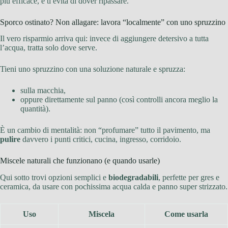
più efficace, e ti evita di dover ripassare.
Sporco ostinato? Non allagare: lavora “localmente” con uno spruzzino
Il vero risparmio arriva qui: invece di aggiungere detersivo a tutta
l’acqua, tratta solo dove serve.
Tieni uno spruzzino con una soluzione naturale e spruzza:
sulla macchia,
oppure direttamente sul panno (così controlli ancora meglio la
quantità).
È un cambio di mentalità: non “profumare” tutto il pavimento, ma
pulire
davvero i punti critici, cucina, ingresso, corridoio.
Miscele naturali che funzionano (e quando usarle)
Qui sotto trovi opzioni semplici e
biodegradabili
, perfette per gres e
ceramica, da usare con pochissima acqua calda e panno super strizzato.
Uso
Miscela
Come usarla