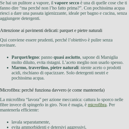
Se hai un pulitore a vapore, il
vapore secco
è una di quelle cose che ti
fanno dire “ma perché non l’ho fatto prima?”. Con pochissima acqua
riesci a dare una passata igienizzante, ideale per bagno e cucina, senza
aggiungere detergenti.
Attenzione ai pavimenti delicati: parquet e pietre naturali
Qui conviene essere prudenti, perché l’obiettivo è pulire senza
rovinare.
Parquet/legno
: panno
quasi asciutto
, sapone di Marsiglia
molto diluito, evita ristagni. L’aceto meglio non usarlo spesso.
Marmo, travertino, pietre naturali
: niente aceto o prodotti
acidi, rischiano di opacizzare. Solo detergenti neutri e
pochissima acqua.
Microfibra: perché funziona davvero (e come mantenerla)
La microfibra “lavora” per azione meccanica: cattura lo sporco nelle
fibre invece di spingerlo in giro. Non è magia, è
microfibra
. Per
mantenerla efficiente:
lavala separatamente,
evita ammorbidenti e detersivi aggressivi,