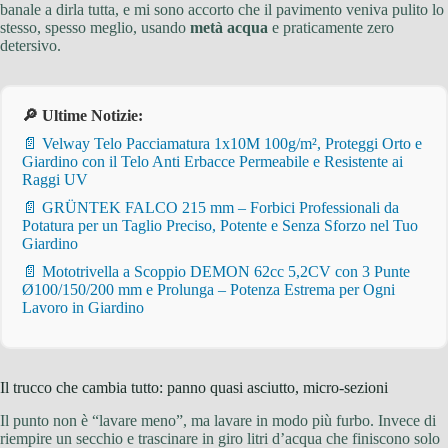
banale a dirla tutta, e mi sono accorto che il pavimento veniva pulito lo
stesso, spesso meglio, usando
metà acqua
e praticamente zero
detersivo.
🔎 Ultime Notizie:
📄 Velway Telo Pacciamatura 1x10M 100g/m², Proteggi Orto e
Giardino con il Telo Anti Erbacce Permeabile e Resistente ai
Raggi UV
📄 GRÜNTEK FALCO 215 mm – Forbici Professionali da
Potatura per un Taglio Preciso, Potente e Senza Sforzo nel Tuo
Giardino
📄 Mototrivella a Scoppio DEMON 62cc 5,2CV con 3 Punte
Ø100/150/200 mm e Prolunga – Potenza Estrema per Ogni
Lavoro in Giardino
Il trucco che cambia tutto: panno quasi asciutto, micro-sezioni
Il punto non è “lavare meno”, ma lavare in modo più furbo. Invece di
riempire un secchio e trascinare in giro litri d’acqua che finiscono solo