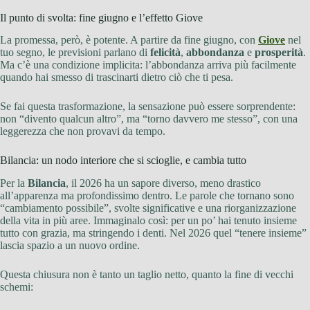
Il punto di svolta: fine giugno e l’effetto Giove
La promessa, però, è potente. A partire da fine giugno, con
Giove
nel
tuo segno, le previsioni parlano di
felicità
,
abbondanza
e
prosperità
.
Ma c’è una condizione implicita: l’abbondanza arriva più facilmente
quando hai smesso di trascinarti dietro ciò che ti pesa.
Se fai questa trasformazione, la sensazione può essere sorprendente:
non “divento qualcun altro”, ma “torno davvero me stesso”, con una
leggerezza che non provavi da tempo.
Bilancia: un nodo interiore che si scioglie, e cambia tutto
Per la
Bilancia
, il 2026 ha un sapore diverso, meno drastico
all’apparenza ma profondissimo dentro. Le parole che tornano sono
“cambiamento possibile”, svolte significative e una riorganizzazione
della vita in più aree. Immaginalo così: per un po’ hai tenuto insieme
tutto con grazia, ma stringendo i denti. Nel 2026 quel “tenere insieme”
lascia spazio a un nuovo ordine.
Questa chiusura non è tanto un taglio netto, quanto la fine di vecchi
schemi: