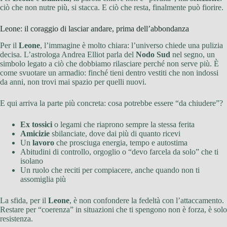
ciò che non nutre più, si stacca. E ciò che resta, finalmente può fiorire.
Leone: il coraggio di lasciar andare, prima dell’abbondanza
Per il
Leone
, l’immagine è molto chiara: l’universo chiede una pulizia
decisa. L’astrologa Andrea Elliot parla del
Nodo Sud
nel segno, un
simbolo legato a ciò che dobbiamo rilasciare perché non serve più. È
come svuotare un armadio: finché tieni dentro vestiti che non indossi
da anni, non trovi mai spazio per quelli nuovi.
E qui arriva la parte più concreta: cosa potrebbe essere “da chiudere”?
Ex tossici
o legami che riaprono sempre la stessa ferita
Amicizie
sbilanciate, dove dai più di quanto ricevi
Un
lavoro
che prosciuga energia, tempo e autostima
Abitudini di controllo, orgoglio o “devo farcela da solo” che ti
isolano
Un ruolo che reciti per compiacere, anche quando non ti
assomiglia più
La sfida, per il
Leone
, è non confondere la fedeltà con l’attaccamento.
Restare per “coerenza” in situazioni che ti spengono non è forza, è solo
resistenza.