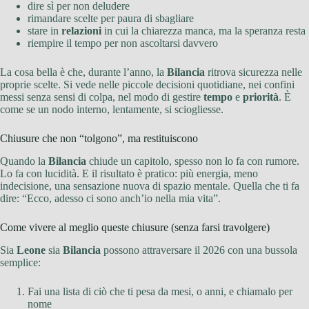
dire sì per non deludere
rimandare scelte per paura di sbagliare
stare in
relazioni
in cui la chiarezza manca, ma la speranza resta
riempire il tempo per non ascoltarsi davvero
La cosa bella è che, durante l’anno, la
Bilancia
ritrova sicurezza nelle
proprie scelte. Si vede nelle piccole decisioni quotidiane, nei confini
messi senza sensi di colpa, nel modo di gestire
tempo
e
priorità
. È
come se un nodo interno, lentamente, si sciogliesse.
Chiusure che non “tolgono”, ma restituiscono
Quando la
Bilancia
chiude un capitolo, spesso non lo fa con rumore.
Lo fa con lucidità. E il risultato è pratico: più energia, meno
indecisione, una sensazione nuova di spazio mentale. Quella che ti fa
dire: “Ecco, adesso ci sono anch’io nella mia vita”.
Come vivere al meglio queste chiusure (senza farsi travolgere)
Sia
Leone
sia
Bilancia
possono attraversare il 2026 con una bussola
semplice:
Fai una lista di ciò che ti pesa da mesi, o anni, e chiamalo per
nome