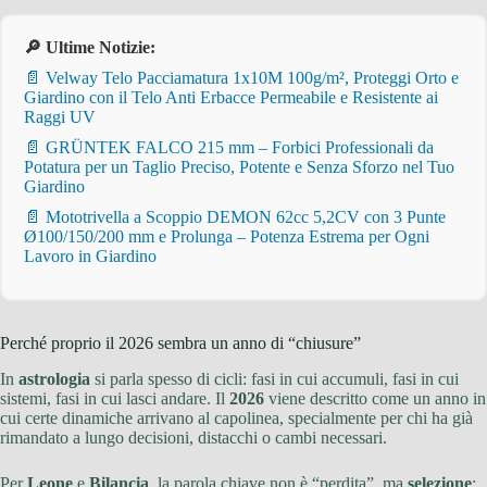
🔎 Ultime Notizie:
📄 Velway Telo Pacciamatura 1x10M 100g/m², Proteggi Orto e
Giardino con il Telo Anti Erbacce Permeabile e Resistente ai
Raggi UV
📄 GRÜNTEK FALCO 215 mm – Forbici Professionali da
Potatura per un Taglio Preciso, Potente e Senza Sforzo nel Tuo
Giardino
📄 Mototrivella a Scoppio DEMON 62cc 5,2CV con 3 Punte
Ø100/150/200 mm e Prolunga – Potenza Estrema per Ogni
Lavoro in Giardino
Perché proprio il 2026 sembra un anno di “chiusure”
In
astrologia
si parla spesso di cicli: fasi in cui accumuli, fasi in cui
sistemi, fasi in cui lasci andare. Il
2026
viene descritto come un anno in
cui certe dinamiche arrivano al capolinea, specialmente per chi ha già
rimandato a lungo decisioni, distacchi o cambi necessari.
Per
Leone
e
Bilancia
, la parola chiave non è “perdita”, ma
selezione
: