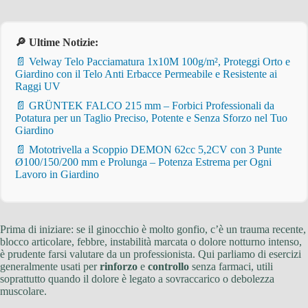
🔎 Ultime Notizie:
📄 Velway Telo Pacciamatura 1x10M 100g/m², Proteggi Orto e
Giardino con il Telo Anti Erbacce Permeabile e Resistente ai
Raggi UV
📄 GRÜNTEK FALCO 215 mm – Forbici Professionali da
Potatura per un Taglio Preciso, Potente e Senza Sforzo nel Tuo
Giardino
📄 Mototrivella a Scoppio DEMON 62cc 5,2CV con 3 Punte
Ø100/150/200 mm e Prolunga – Potenza Estrema per Ogni
Lavoro in Giardino
Prima di iniziare: se il ginocchio è molto gonfio, c’è un trauma recente,
blocco articolare, febbre, instabilità marcata o dolore notturno intenso,
è prudente farsi valutare da un professionista. Qui parliamo di esercizi
generalmente usati per
rinforzo
e
controllo
senza farmaci, utili
soprattutto quando il dolore è legato a sovraccarico o debolezza
muscolare.