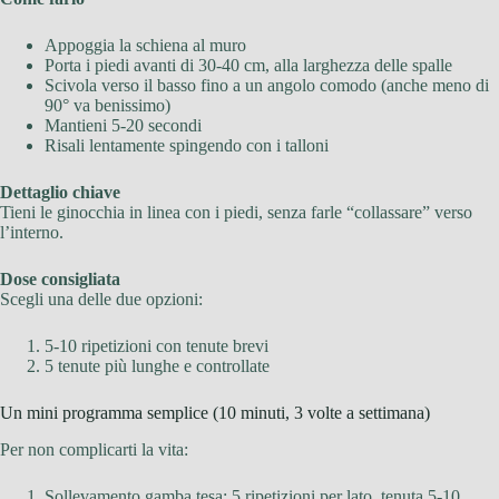
Appoggia la schiena al muro
Porta i piedi avanti di 30-40 cm, alla larghezza delle spalle
Scivola verso il basso fino a un angolo comodo (anche meno di
90° va benissimo)
Mantieni 5-20 secondi
Risali lentamente spingendo con i talloni
Dettaglio chiave
Tieni le ginocchia in linea con i piedi, senza farle “collassare” verso
l’interno.
Dose consigliata
Scegli una delle due opzioni:
5-10 ripetizioni con tenute brevi
5 tenute più lunghe e controllate
Un mini programma semplice (10 minuti, 3 volte a settimana)
Per non complicarti la vita:
Sollevamento gamba tesa: 5 ripetizioni per lato, tenuta 5-10