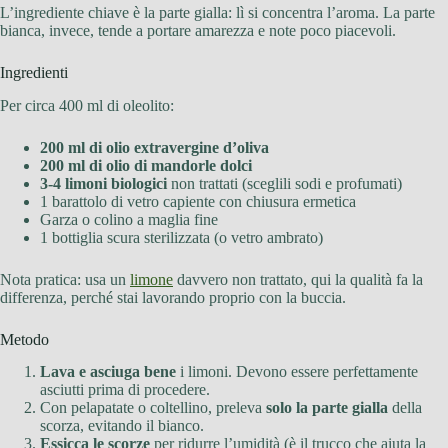
L’ingrediente chiave è la parte gialla: lì si concentra l’aroma. La parte
bianca, invece, tende a portare amarezza e note poco piacevoli.
Ingredienti
Per circa 400 ml di oleolito:
200 ml di olio extravergine d’oliva
200 ml di olio di mandorle dolci
3-4 limoni biologici
non trattati (sceglili sodi e profumati)
1 barattolo di vetro capiente con chiusura ermetica
Garza o colino a maglia fine
1 bottiglia scura sterilizzata (o vetro ambrato)
Nota pratica: usa un
limone
davvero non trattato, qui la qualità fa la
differenza, perché stai lavorando proprio con la buccia.
Metodo
Lava e asciuga bene
i limoni. Devono essere perfettamente
asciutti prima di procedere.
Con pelapatate o coltellino, preleva
solo la parte gialla
della
scorza, evitando il bianco.
Essicca le scorze
per ridurre l’umidità (è il trucco che aiuta la