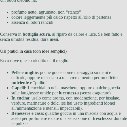
Un buon oleolito ha:
profumo netto, agrumato, non “stanco”
colore leggermente più caldo rispetto all’olio di partenza
assenza di odori rancidi
Conserva in
bottiglia scura
, al riparo da calore e luce. Se ben fatto e
senza umidità residua, dura
mesi
.
Usi pratici in casa (con idee semplici)
Ecco dove questo oleolito dà il meglio:
Pelle e unghie
: poche gocce come massaggio su mani e
cuticole, oppure miscelato a una crema neutra per un effetto
nutriente
e “pulito”.
Capelli
: 1 cucchiaino nella maschera, oppure qualche goccia
sulle lunghezze umide per
lucentezza
(senza esagerare).
In cucina
: usalo come aroma, con moderazione, per insalate,
verdure, marinature o dolci (se hai usato ingredienti idonei
all’alimentazione e utensili impeccabili).
Benessere e casa
: qualche goccia in una miscela con acqua e
aceto per profumare e dare una sensazione di
freschezza
durante
le pulizie.