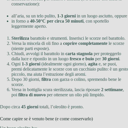
conservazione):
all’aria, su un telo pulito,
1-3 giorni
in un luogo asciutto, oppure
in forno a
40-50°C per circa 50 minuti
, con sportello
leggermente aperto.
Sterilizza
barattolo e strumenti. Inserisci le scorze nel barattolo.
Versa la miscela di oli fino a
coprire completamente
le scorze
(niente parti esposte).
Chiudi, avvolgi il barattolo in
carta stagnola
per proteggerlo
dalla luce e riponilo in un luogo
fresco e buio
per
30 giorni
.
Ogni
1-3 giorni
(idealmente ogni giorno),
agita
e, se puoi,
premi delicatamente le scorze con un cucchiaio pulito: è un gesto
piccolo, ma aiuta l’estrazione degli aromi.
Dopo 30 giorni,
filtra
con garza o colino, spremendo bene le
scorze.
Versa in bottiglia scura sterilizzata, lascia riposare
2 settimane
,
poi
filtra di nuovo
per ottenere un olio più limpido.
Dopo circa
45 giorni
totali, l’oleolito è pronto.
Come capire se è venuto bene (e come conservarlo)