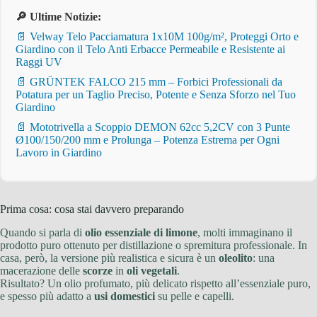
🔎 Ultime Notizie:
📄 Velway Telo Pacciamatura 1x10M 100g/m², Proteggi Orto e
Giardino con il Telo Anti Erbacce Permeabile e Resistente ai
Raggi UV
📄 GRÜNTEK FALCO 215 mm – Forbici Professionali da
Potatura per un Taglio Preciso, Potente e Senza Sforzo nel Tuo
Giardino
📄 Mototrivella a Scoppio DEMON 62cc 5,2CV con 3 Punte
Ø100/150/200 mm e Prolunga – Potenza Estrema per Ogni
Lavoro in Giardino
Prima cosa: cosa stai davvero preparando
Quando si parla di
olio essenziale di limone
, molti immaginano il
prodotto puro ottenuto per distillazione o spremitura professionale. In
casa, però, la versione più realistica e sicura è un
oleolito
: una
macerazione delle
scorze
in
oli vegetali
.
Risultato? Un olio profumato, più delicato rispetto all’essenziale puro,
e spesso più adatto a
usi domestici
su pelle e capelli.